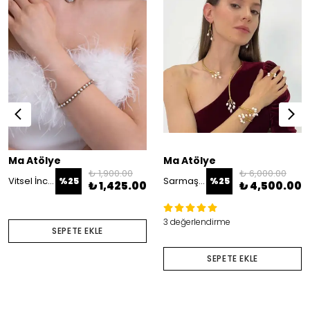
Ma Atölye
Ma Atölye
₺ 1,900.00
₺ 6,000.00
Vitsel İnci Taşlı Bileklik
Sarmaşık İnci Set
%
25
%
25
₺ 1,425.00
₺ 4,500.00
3 değerlendirme
SEPETE EKLE
SEPETE EKLE