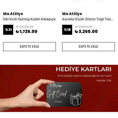
Ma Atölye
Ma Atölye
İnki İncili Gümüş Kadın Kelepçe
Aurelia Siyah Zirkon Taşlı Tasarım Bileklik
₺ 2,500.00
₺ 3,950.00
%
31
%
18
₺ 1,725.00
₺ 3,250.00
SEPETE EKLE
SEPETE EKLE