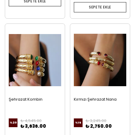
SEPETE EKLE
SEPETE EKLE
Şehrazat Kombin
Kırmızı Şehrazat Nana
Kombin
₺ 4,545.00
₺ 3,245.00
%
20
%
15
₺ 3,636.00
₺ 2,750.00