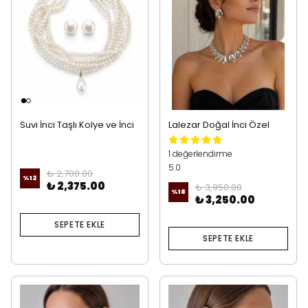
Suvi İnci Taşlı Kolye ve İnci
Lalezar Doğal İnci Özel
Küpe
Tasarım Kolye Küpe Silver
1 değerlendirme
5.0
₺ 2,700.00
%
12
₺ 2,375.00
₺ 3,950.00
%
18
₺ 3,250.00
SEPETE EKLE
SEPETE EKLE