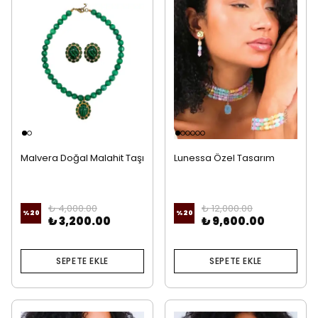
Malvera Doğal Malahit Taşı
Lunessa Özel Tasarım
Kolye Ve Küpe
Doğal Selenit Takım (3’lü
Set)
₺ 4,000.00
₺ 12,000.00
%
20
%
20
₺ 3,200.00
₺ 9,600.00
SEPETE EKLE
SEPETE EKLE