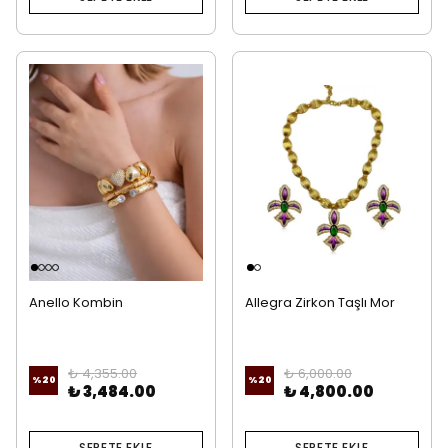
Anello Kombin
Allegra Zirkon Taşlı Mor
Kolye ve Küpe
₺ 4,355.00
₺ 6,000.00
%
20
%
20
₺ 3,484.00
₺ 4,800.00
SEPETE EKLE
SEPETE EKLE