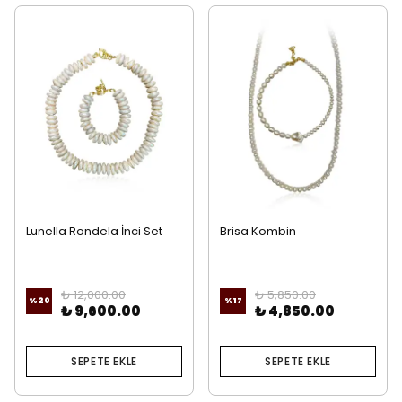
Lunella Rondela İnci Set
Brisa Kombin
₺ 12,000.00
₺ 5,850.00
%
20
%
17
₺ 9,600.00
₺ 4,850.00
SEPETE EKLE
SEPETE EKLE