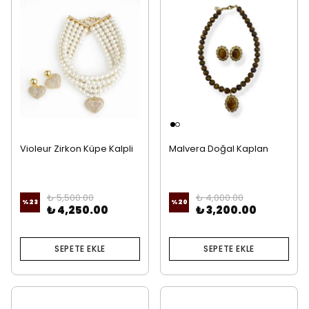
Violeur Zirkon Küpe Kalpli
Malvera Doğal Kaplan
İnci Kolye
Gözü Taşı Kolye Ve Küpe
₺ 5,500.00
₺ 4,000.00
%
23
%
20
₺ 4,250.00
₺ 3,200.00
SEPETE EKLE
SEPETE EKLE