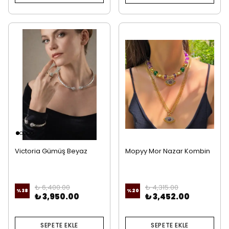
Victoria Gümüş Beyaz
Mopyy Mor Nazar Kombin
Zirkon Set
₺ 6,400.00
₺ 4,315.00
%
38
%
20
₺ 3,950.00
₺ 3,452.00
SEPETE EKLE
SEPETE EKLE