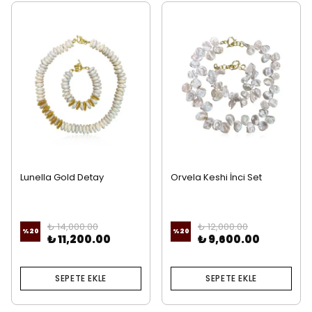
Lunella Gold Detay
Orvela Keshi İnci Set
Rondela İnci Set
₺ 14,000.00
₺ 12,000.00
%
20
%
20
₺ 11,200.00
₺ 9,600.00
SEPETE EKLE
SEPETE EKLE