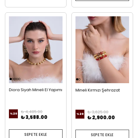
Diora Siyah Mineli El Yapımı
Mineli Kırmızı Şehrazat
Küpe ve Kolye Set
Kombin
₺ 4,485.00
₺ 3,625.00
%
20
%
20
₺ 3,588.00
₺ 2,900.00
SEPETE EKLE
SEPETE EKLE