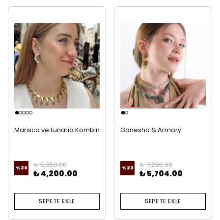
Marisca ve Lunaria Kombin
Ganesha & Armory
Kombin
₺ 5,250.00
₺ 7,280.00
%
20
%
22
₺ 4,200.00
₺ 5,704.00
SEPETE EKLE
SEPETE EKLE