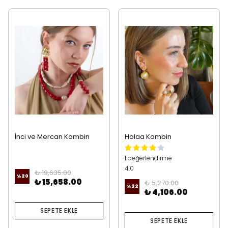
İnci ve Mercan Kombin
Holaa Kombin
1 değerlendirme
4.0
₺ 19,635.00
%
20
₺ 15,658.00
₺ 5,270.00
%
22
₺ 4,106.00
SEPETE EKLE
SEPETE EKLE