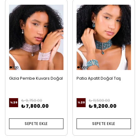
Gizia Pembe Kuvars Doğal
Patia Apatit Doğal Taş
Taş Özel Takım (3’lü Set)
Özel Takım (3’lü Set)
₺ 9,750.00
₺ 11,500.00
%
20
%
20
₺ 7,800.00
₺ 9,200.00
SEPETE EKLE
SEPETE EKLE