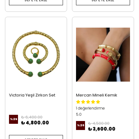
Victoria Yeşil Zirkon Set
Mercan Mineli Kemik
Şehrazat Kombin
1 değerlendirme
5.0
₺ 6,400.00
%
25
₺ 4,800.00
₺ 4,500.00
%
20
₺ 3,600.00