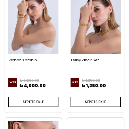
Vicbon Kombin
Telisy Zincir Set
₺ 5,600.00
₺ 1,850.00
%
29
%
32
₺ 4,000.00
₺ 1,250.00
SEPETE EKLE
SEPETE EKLE