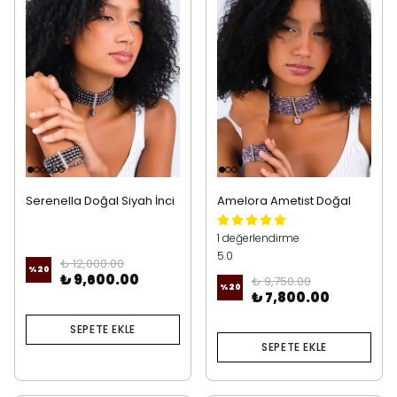
Serenella Doğal Siyah İnci
Amelora Ametist Doğal
Özel Tasarım (3’lü Set)
Taş Özel Takım (3’lü Set)
1 değerlendirme
5.0
₺ 12,000.00
%
20
₺ 9,600.00
₺ 9,750.00
%
20
₺ 7,800.00
SEPETE EKLE
SEPETE EKLE