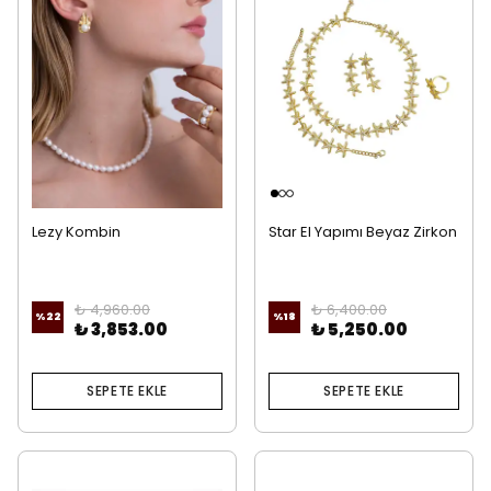
Lezy Kombin
Star El Yapımı Beyaz Zirkon
Set
₺ 4,960.00
₺ 6,400.00
%
22
%
18
₺ 3,853.00
₺ 5,250.00
SEPETE EKLE
SEPETE EKLE