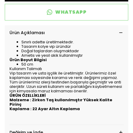
WHATSAPP
Ürün Açıklaması
Sınırlı adette üretilmektedir.
Tasarım kolye vip üründür
Doğal taşlardan oluşmaktadır
Ametis ve yesil akik kullanılmıştır
Ürün Boyut Bilgisi
50 cm
Kullanım Talimatı
Vip tasarım ve usta işçilik ile üretilmiştir. Ürünlerimiz özel
kaplaması sayesinde karama ve renk değişimi yapmaz.
Tüm ürünlerimiz alerji testinden başarıyla geçmiştir ve anti
alerjiktir. Uzun süreli kullanım ve parlaklığını kaybetmemesi
için kimyasala maruz kalmaması önerilir.
ÜRÜN ÖZELLİKLERİ
Malzeme : Zirkon Taş kullanılmıştır Yüksek Kalite
Pirinç
Kaplama : 22 Ayar Altın Kaplama
Değişim ve İade