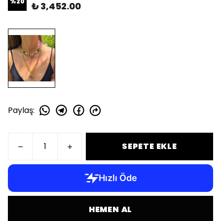
%
20
₺ 3,452.00
Paylaş
:
SEPETE EKLE
HEMEN AL