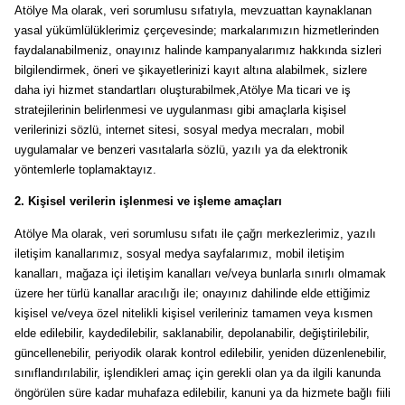
Atölye Ma olarak, veri sorumlusu sıfatıyla, mevzuattan kaynaklanan
yasal yükümlülüklerimiz çerçevesinde; markalarımızın hizmetlerinden
faydalanabilmeniz, onayınız halinde kampanyalarımız hakkında sizleri
bilgilendirmek, öneri ve şikayetlerinizi kayıt altına alabilmek, sizlere
daha iyi hizmet standartları oluşturabilmek,Atölye Ma ticari ve iş
stratejilerinin belirlenmesi ve uygulanması gibi amaçlarla kişisel
verilerinizi sözlü, internet sitesi, sosyal medya mecraları, mobil
uygulamalar ve benzeri vasıtalarla sözlü, yazılı ya da elektronik
yöntemlerle toplamaktayız.
2.
Kişisel verilerin işlenmesi ve işleme amaçları
Atölye Ma olarak, veri sorumlusu sıfatı ile çağrı merkezlerimiz, yazılı
iletişim kanallarımız, sosyal medya sayfalarımız, mobil iletişim
kanalları, mağaza içi iletişim kanalları ve/veya bunlarla sınırlı olmamak
üzere her türlü kanallar aracılığı ile; onayınız dahilinde elde ettiğimiz
kişisel ve/veya özel nitelikli kişisel verileriniz tamamen veya kısmen
elde edilebilir, kaydedilebilir, saklanabilir, depolanabilir, değiştirilebilir,
güncellenebilir, periyodik olarak kontrol edilebilir, yeniden düzenlenebilir,
sınıflandırılabilir, işlendikleri amaç için gerekli olan ya da ilgili kanunda
öngörülen süre kadar muhafaza edilebilir, kanuni ya da hizmete bağlı fiili