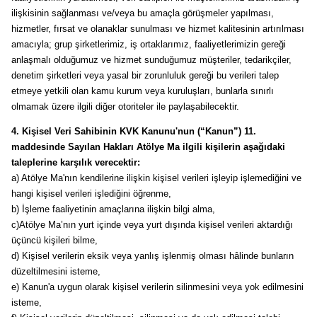
ilişkisinin sağlanması ve/veya bu amaçla görüşmeler yapılması,
hizmetler, fırsat ve olanaklar sunulması ve hizmet kalitesinin artırılması
amacıyla; grup şirketlerimiz, iş ortaklarımız, faaliyetlerimizin gereği
anlaşmalı olduğumuz ve hizmet sunduğumuz müşteriler, tedarikçiler,
denetim şirketleri veya yasal bir zorunluluk gereği bu verileri talep
etmeye yetkili olan kamu kurum veya kuruluşları, bunlarla sınırlı
olmamak üzere ilgili diğer otoriteler ile paylaşabilecektir.
4. Kişisel Veri Sahibinin KVK Kanunu'nun (“Kanun”) 11.
maddesinde Sayılan Hakları Atölye Ma
ilgili kişilerin aşağıdaki
taleplerine karşılık verecektir:
a) Atölye Ma'nın kendilerine ilişkin kişisel verileri işleyip işlemediğini ve
hangi kişisel verileri işlediğini öğrenme,
b) İşleme faaliyetinin amaçlarına ilişkin bilgi alma,
c)Atölye Ma’nın yurt içinde veya yurt dışında kişisel verileri aktardığı
üçüncü kişileri bilme,
d) Kişisel verilerin eksik veya yanlış işlenmiş olması hâlinde bunların
düzeltilmesini isteme,
e) Kanun'a uygun olarak kişisel verilerin silinmesini veya yok edilmesini
isteme,