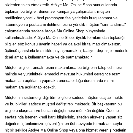
sizlerden talep etmektedir. Atölye Ma Online Shop sunucularında
toplanan bu bilgiler, dönemsel kampanya çalışmaları, müşteri
profillerine yönelik özel promosyon faaliyetlerinin kurgulanması ve
istenmeyen e-postaların iletilmemesine yönelik müşteri "sınıflandırma"
çalışmalarında sadece Atölye Ma Online Shop bünyesinde
kullanılmaktadır. Atölye Ma Online Shop, üyelik formlarından topladığı
bilgileri söz konusu üyenin haberi ya da aksi bir talimatı olmaksızın,
üçüncü şahıslarla kesinlikle paylaşmamakta, faaliyet dışı hiçbir nedenle
ticari amaçla kullanmamakta ve de satmamaktadır.
Müşteri bilgileri, ancak resmi makamlarca bu bilgilerin talep edilmesi
halinde ve yürürlükteki emredici mevzuat hükümleri gereğince resmi
makamlara açıklama yapmak zorunda olduğu durumlarda resmi
makamlara açıklanabilecektir.
Müşterinin sisteme girdiği tüm bilgilere sadece müşteri ulaşabilmekte
ve bu bilgileri sadece müşteri değiştirebilmektedir. Bir başkasının bu
bilgilere ulaşması ve bunları değiştirmesi mümkün değildir. Ödeme
sayfasında istenen kredi kartı bilgileriniz, siteden alışveriş yapan siz
değerli müşterilerimizin güvenliğini en üst seviyede tutmak amacıyla
hiçbir şekilde Atölye Ma Online Shop veya ona hizmet veren şirketlerin