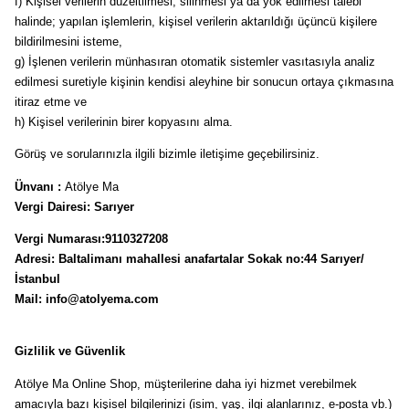
f) Kişisel verilerin düzeltilmesi, silinmesi ya da yok edilmesi talebi
halinde; yapılan işlemlerin, kişisel verilerin aktarıldığı üçüncü kişilere
bildirilmesini isteme,
g) İşlenen verilerin münhasıran otomatik sistemler vasıtasıyla analiz
edilmesi suretiyle kişinin kendisi aleyhine bir sonucun ortaya çıkmasına
itiraz etme ve
h) Kişisel verilerinin birer kopyasını alma.
Görüş ve sorularınızla ilgili bizimle iletişime geçebilirsiniz.
Ünvanı :
Atölye Ma
Vergi Dairesi: Sarıyer
Vergi Numarası:9110327208
Adresi: Baltalimanı mahallesi anafartalar Sokak no:44 Sarıyer/
İstanbul
Mail:
info@atolyema.com
Gizlilik ve Güvenlik
Atölye Ma Online Shop, müşterilerine daha iyi hizmet verebilmek
amacıyla bazı kişisel bilgilerinizi (isim, yaş, ilgi alanlarınız, e-posta vb.)