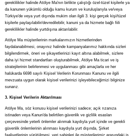
gereklilikler halinde Atölye Ma'nın birlikte çalıştığı özel-tüzel kişilerle ya
da kanunen yükümlü olduğu kamu kurum ve kuruluşlarıyla ve/veya
Türkiye'de veya yurt dışında mukim olan ilgili 3. kişi gerçek kişi/tüzel
kişilerle paylaşılabilir/devredilebilir, kanuni ya da hizmete bağlı fiili
gereklilikler halinde yurtdışına aktarılabilir.
Atölye Ma müşterilerinin markalarımızın hizmetlerinden
faydalanabilmesi, onayınız halinde kampanyalarımız hakkında sizleri
bilgilendirmek, öneri ve şikayetlerinizi kayıt altına alabilmek, sizlere
daha iyi hizmet standartları oluşturabilmek, Atölye Ma ticari ve iş
stratejilerinin belirlenmesi ve uygulanması gibi amaçlarla ve her
halükarda 6698 sayılı Kişisel Verilerin Korunması Kanunu ve ilgili
mevzuata uygun olarak kişisel verilerinizi işleyebileceğimizi bilginize
sunarız.
3.
Kişisel Verilerin Aktarılması
Atölye Ma, söz konusu kişisel verilerinizi sadece; açık rızanıza
istinaden veya Kanun'da belirtilen güvenlik ve gizlilik esasları
çerçevesinde yeterli önlemler alınmak kaydıyla yurt içinde ve gerekli
güvenlik önlemlerinin alınması kaydıyla yurt dışında, Şirket
faaliyetlerinin yürütülmesi, veri sahipleri ile müşterilerimiz arasındaki iş