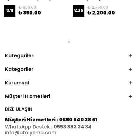
₺ 950.00
₺ 2,750.00
%
11
%
20
₺ 850.00
₺ 2,200.00
Kategoriler
Kategoriler
Kurumsal
Müşteri Hizmetleri
BİZE ULAŞIN
Müşteri Hizmetleri : 0850 840 28 61
WhatsApp Destek :
0553 383 34 34
info@atolyema.com