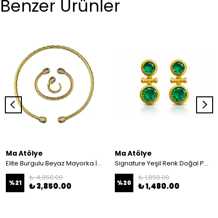
Benzer Ürünler
Ma Atölye
Ma Atölye
Elite Burgulu Beyaz Mayorka İnci Beyaz Taşlı Kadın Kolye, Bilezik, Küpe ve Yüzük
Signature Yeşil Renk Doğal Paraiba Taş Detaylı Küpe
₺ 4,850.00
₺ 1,850.00
%
21
%
20
₺ 3,850.00
₺ 1,480.00