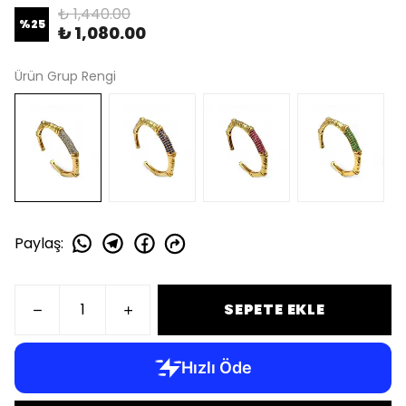
₺ 1,440.00
%
25
₺ 1,080.00
Ürün Grup Rengi
Paylaş
:
SEPETE EKLE