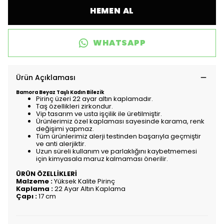
HEMEN AL
WHATSAPP
Ürün Açıklaması
Bamora Beyaz Taşlı Kadın Bilezik
Pirinç üzeri 22 ayar altın kaplamadır.
Taş özellikleri zirkondur.
Vip tasarım ve usta işçilik ile üretilmiştir.
Ürünlerimiz özel kaplaması sayesinde karama, renk
değişimi yapmaz.
Tüm ürünlerimiz alerji testinden başarıyla geçmiştir
ve anti alerjiktir.
Uzun süreli kullanım ve parlaklığını kaybetmemesi
için kimyasala maruz kalmaması önerilir.
ÜRÜN ÖZELLİKLERİ
Malzeme :
Yüksek Kalite Pirinç
Kaplama :
22 Ayar Altın Kaplama
Çapı :
17 cm