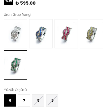
%
30
₺ 595.00
Ürün Grup Rengi
Yüzük Ölçüsü
6
7
8
9