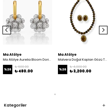
Ma Atölye
Ma Atölye
Ma Atölye Aurelia Bloom Dorika Mix Küpe
Malvera Doğal Kaplan Gözü Taşı Kolye Ve Küpe
₺ 600.00
₺ 4,000.00
%
20
%
20
₺ 480.00
₺ 3,200.00
Kategoriler