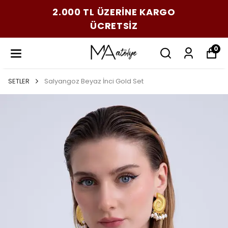
2.000 TL ÜZERİNE KARGO
ÜCRETSİZ
0
SETLER
Salyangoz Beyaz İnci Gold Set