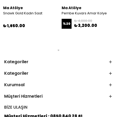
Ma Atölye
Ma Atölye
Snawk Gold Kadın Saat
Pembe Kuvars Amar Kolye
₺ 4,000.00
%
20
₺ 3,200.00
₺ 1,650.00
Kategoriler
Kategoriler
Kurumsal
Müşteri Hizmetleri
BİZE ULAŞIN
Müşteri Hizmetleri : 0850 840 28 61