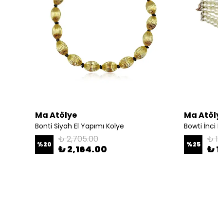
Ma Atölye
Ma Atöl
Bonti Siyah El Yapımı Kolye
Bowti İnci 
₺ 2,705.00
₺ 
%
20
%
25
₺ 2,164.00
₺ 