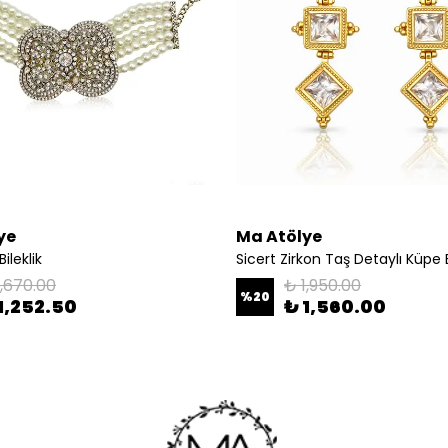
ye
Ma Atölye
Bileklik
Sicert Zirkon Taş Detaylı Küpe
1,670.00
₺ 1,950.00
%
20
1,252.50
₺ 1,560.00