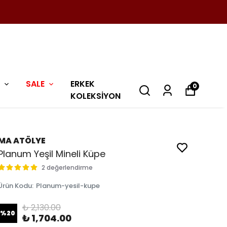
SALE
ERKEK
0
KOLEKSİYON
MA ATÖLYE
Planum Yeşil Mineli Küpe
2 değerlendirme
Ürün Kodu
:
Planum-yesil-kupe
₺ 2,130.00
%
20
₺ 1,704.00