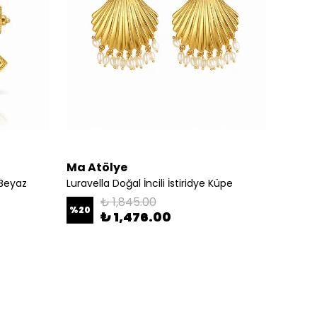
Ma Atölye
Ma At
 Beyaz
Luravella Doğal İncili İstiridye Küpe
Velvet
₺ 1,845.00
%
20
%
30
₺ 1,476.00