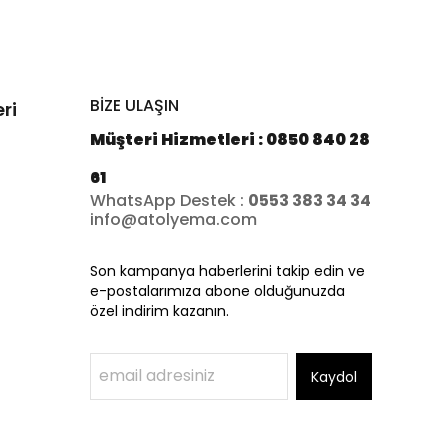
BİZE ULAŞIN
ri
Müşteri Hizmetleri : 0850 840 28
61
WhatsApp Destek :
0553 383 34 34
info@atolyema.com
Son kampanya haberlerini takip edin ve
e-postalarımıza abone olduğunuzda
özel indirim kazanın.
Kaydol