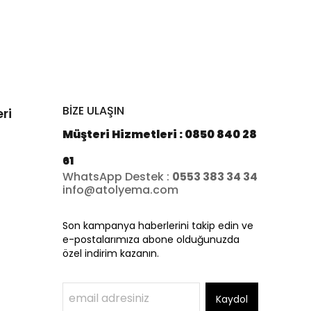
BİZE ULAŞIN
ri
Müşteri Hizmetleri : 0850 840 28
61
WhatsApp Destek :
0553 383 34 34
info@atolyema.com
Son kampanya haberlerini takip edin ve
e-postalarımıza abone olduğunuzda
özel indirim kazanın.
Kaydol