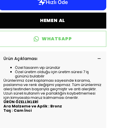
HEMEN AL
WHATSAPP
Ürün Açıklaması
Özel tasarım vip üründür
Özel üretim olduğu için üretim süresi 7 iş
gününü bulabilir
Ürünlerimiz özel kaplaması sayesinde karama,
paslanma ve renk değişimi yapmaz. Tüm ürünlerimiz
alerji testinden başarıyla geçmiştir ve anti alerjiktir.
Uzun süreli kullanım ve parlaklığını kaybetmemesi
için kimyasala maruz kalmaması önerilir.
ÜRÜN ÖZELLİKLERİ
Ara Malzeme ve Aplik : Bronz
Taş : Cam İnci