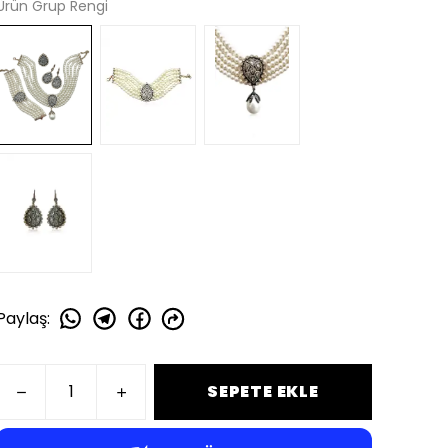
Ürün Grup Rengi
Paylaş
:
SEPETE EKLE