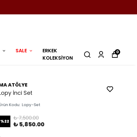
SALE
ERKEK
0
KOLEKSİYON
MA ATÖLYE
Lopy İnci Set
Ürün Kodu
:
Lopy-Set
₺ 7,500.00
%
22
₺ 5,850.00