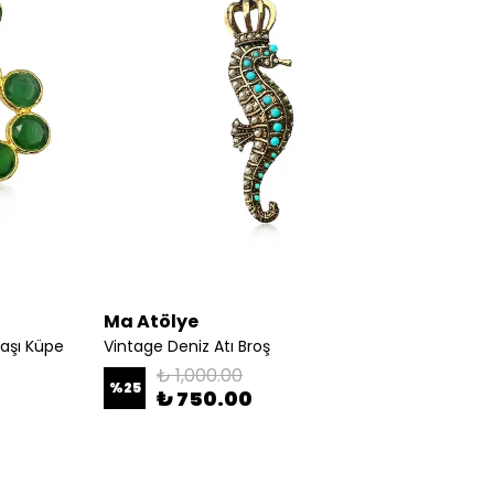
Ma Atölye
Ma At
Taşı Küpe
Vintage Deniz Atı Broş
Medall
₺ 1,000.00
%
25
%
20
₺ 750.00