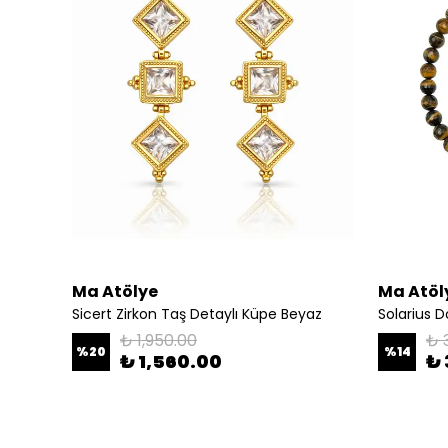
Ma Atölye
Ma Atöl
Sicert Zirkon Taş Detaylı Küpe Beyaz
₺ 1,950.00
₺ 
%
20
%
14
₺ 1,560.00
₺ 