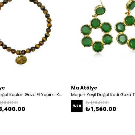
ye
Ma Atölye
Solarius Doğal Kaplan Gözü El Yapımı Kolye
Marjan Yeşil Doğal Kedi Gözü 
3,950.00
₺ 1,950.00
%
20
3,400.00
₺ 1,560.00