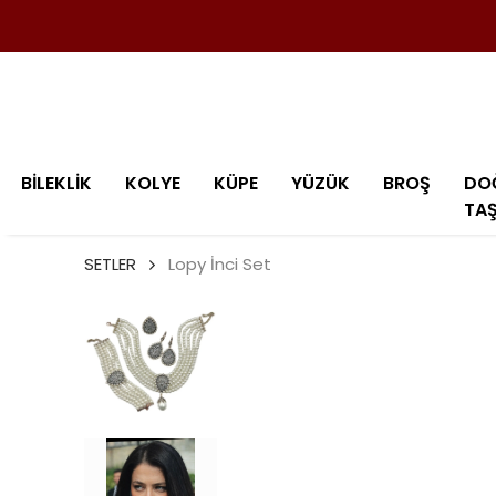
BİLEKLİK
KOLYE
KÜPE
YÜZÜK
BROŞ
DO
TA
SETLER
Lopy İnci Set