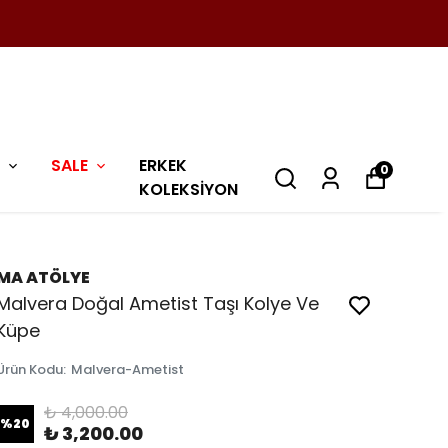
SALE
ERKEK
0
KOLEKSİYON
MA ATÖLYE
Malvera Doğal Ametist Taşı Kolye Ve
Küpe
Ürün Kodu
:
Malvera-Ametist
₺ 4,000.00
%
20
₺ 3,200.00