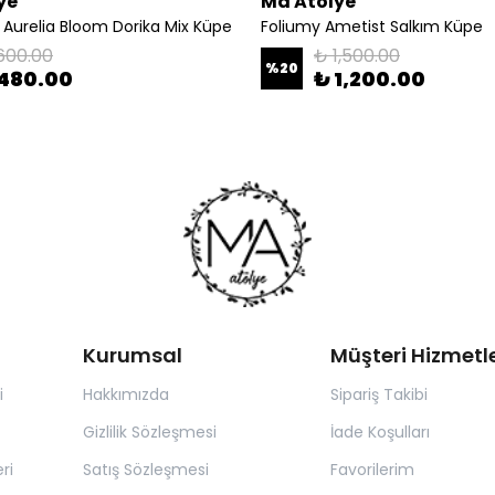
ye
Ma Atölye
 Aurelia Bloom Dorika Mix Küpe
Foliumy Ametist Salkım Küpe
600.00
₺ 1,500.00
%
20
480.00
₺ 1,200.00
Kurumsal
Müşteri Hizmetle
i
Hakkımızda
Sipariş Takibi
Gizlilik Sözleşmesi
İade Koşulları
ri
Satış Sözleşmesi
Favorilerim