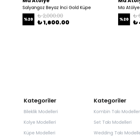
Ma Atölye
Ma Atöl
Salyangoz Beyaz İnci Gold Küpe
Ma Atölye
₺ 2,000.00
₺ 
%
20
%
20
₺ 1,600.00
₺ 
Kategoriler
Kategoriler
Bileklik Modelleri
Kombin Takı Modeller
Kolye Modelleri
Set Takı Modelleri
Küpe Modelleri
Wedding Takı Modelle