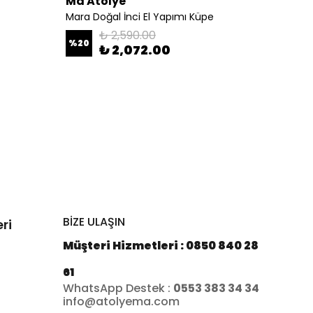
Ma Atölye
Ma At
Mara Doğal İnci El Yapımı Küpe
Fictor
₺ 2,590.00
%
20
%
20
₺ 2,072.00
BİZE ULAŞIN
ri
Müşteri Hizmetleri : 0850 840 28
61
WhatsApp Destek :
0553 383 34 34
info@atolyema.com