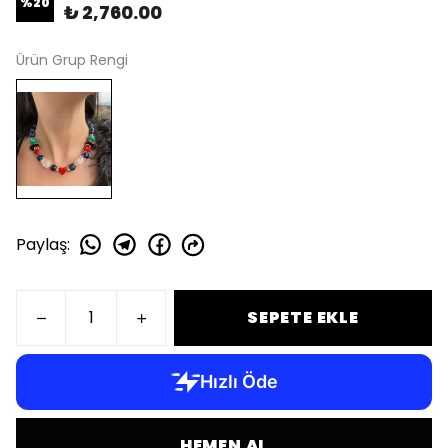
%
20
₺ 2,760.00
Ürün Grup Rengi
Paylaş
:
SEPETE EKLE
HEMEN AL