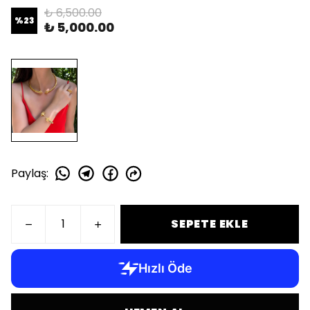
₺ 6,500.00
%
23
₺ 5,000.00
Paylaş
:
SEPETE EKLE