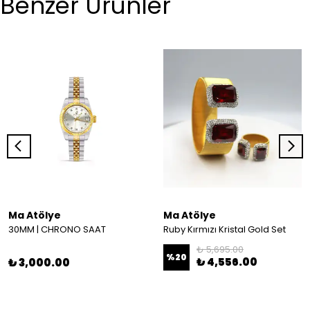
Benzer Ürünler
Ma Atölye
Ma Atölye
30MM | CHRONO SAAT
Ruby Kırmızı Kristal Gold Set
₺ 5,695.00
%
20
₺ 4,556.00
₺ 3,000.00