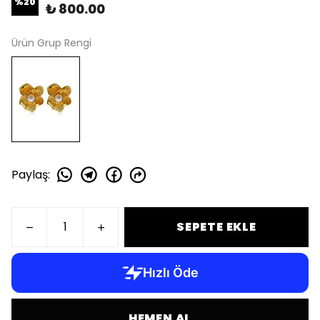
%
20
₺ 800.00
Ürün Grup Rengi
Paylaş
:
SEPETE EKLE
HEMEN AL