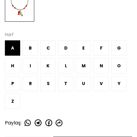
Harf
A
B
C
D
E
F
G
H
I
K
L
M
N
O
P
R
S
T
U
V
Y
Z
Paylaş
: