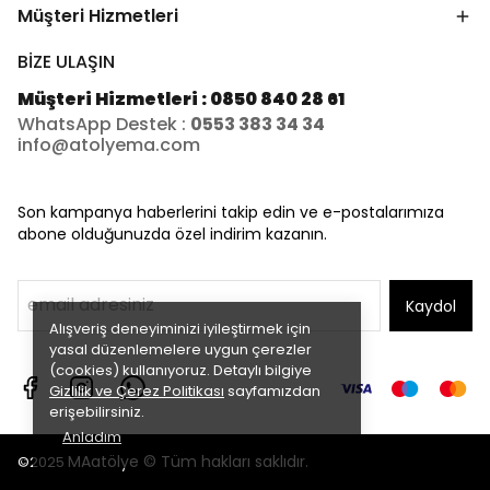
Müşteri Hizmetleri
BİZE ULAŞIN
Müşteri Hizmetleri : 0850 840 28 61
WhatsApp Destek :
0553 383 34 34
info@atolyema.com
Son kampanya haberlerini takip edin ve e-postalarımıza
abone olduğunuzda özel indirim kazanın.
Kaydol
Alışveriş deneyiminizi iyileştirmek için
yasal düzenlemelere uygun çerezler
(cookies) kullanıyoruz. Detaylı bilgiye
Gizlilik ve Çerez Politikası
sayfamızdan
erişebilirsiniz.
Anladım
MAatölye © Tüm hakları saklıdır.
©2025