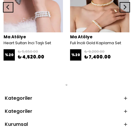
Ma Atölye
Ma Atölye
Heart Sultan İnci Taşlı Set
Fuli İncili Gold Kaplama Set
₺ 5,650.00
₺ 9,200.00
%
20
%
20
₺ 4,520.00
₺ 7,400.00
Kategoriler
Kategoriler
Kurumsal