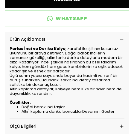
WHATSAPP
Ürün Açıklaması
Perlas İnci ve Dorika Kolye
, zarafet ile ışıltının kusursuz
uyumunu bir araya getiriyor. Doğal barok incilerin
zamansız güzelliği, altın tonlu dorika detaylarla modern bir
çizgi kazanıyor. İnce işçilikle hazırlanan bu özel tasarım
kolye, hem gündüz hem gece kombinlerinize eşlik edecek
kadar şık ve esnek bir parçadır.
Üçlü sarım yapısı sayesinde boyunda hacimli ve zarif bir
duruş sunarken, ucundaki sarkıt inci detayı tasarıma
sofistike bir dokunuş katar.
Altın kaplama detaylar, kolyeye hem lüks bir hava hem de
dayanıklılık kazandırır.
Özellikler:
Doğal barok inci taşlar
Altın kaplama dorika boncuklarDevamını Göster
Ölçü Bilgileri