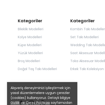
Kategoriler
Kategoriler
Bileklik Modelleri
Kombin Takı Modeller
Kolye Modelleri
Set Takı Modelleri
Küpe Modelleri
Wedding Takı Modelle
Yüzük Modelleri
Saat Aksesuar Modell
Broş Modelleri
Toka Aksesuar Modell
Doğal Taş Takı Modelleri
Erkek Takı Koleksiyon 
Alışveriş deneyiminizi iyileştirmek için
yasal düzenlemelere uygun çerezler
(cookies) kullanıyoruz. Detaylı bilgiye
Gizlilik ve Çerez Politikası
sayfamızdan