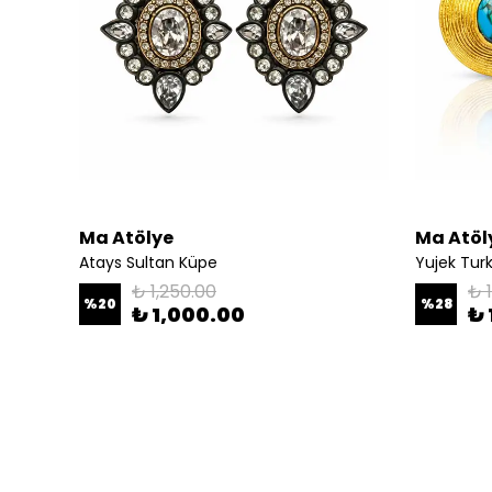
Ma Atölye
Ma Atöl
Atays Sultan Küpe
Yujek Tur
₺ 1,250.00
₺ 
%
20
%
28
₺ 1,000.00
₺ 