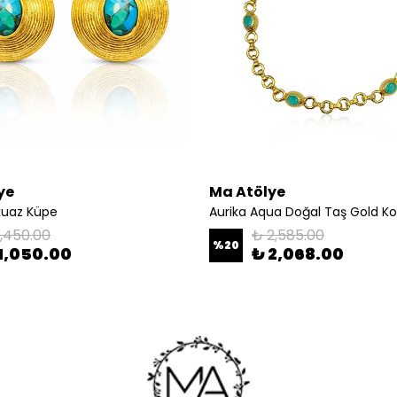
ye
Ma Atölye
kuaz Küpe
Aurika Aqua Doğal Taş Gold Ko
1,450.00
₺ 2,585.00
%
20
1,050.00
₺ 2,068.00