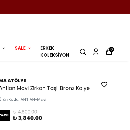
SALE
ERKEK
0
KOLEKSİYON
MA ATÖLYE
Antian Mavi Zirkon Taşlı Bronz Kolye
Ürün Kodu
:
ANTIAN-Mavi
₺ 4,800.00
%
20
₺ 3,840.00