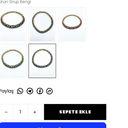
Ürün Grup Rengi
Paylaş
:
SEPETE EKLE