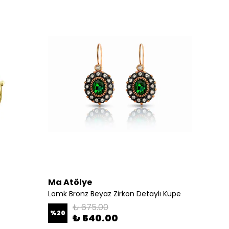
Ma Atölye
Ma At
Lomk Bronz Beyaz Zirkon Detaylı Küpe
Füsun 
₺ 675.00
%
20
%
34
₺ 540.00