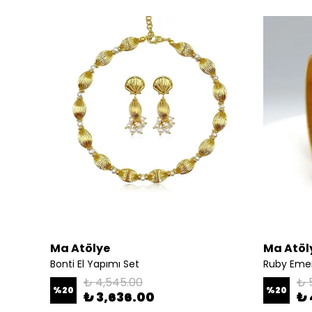
Ma Atölye
Ma Atöl
Bonti El Yapımı Set
Ruby Emera
₺ 4,545.00
₺ 
%
20
%
20
₺ 3,636.00
₺ 