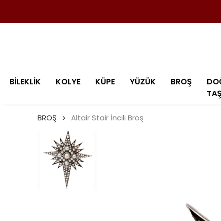
BİLEKLİK
KOLYE
KÜPE
YÜZÜK
BROŞ
DO
TA
BROŞ
Altair Stair İncili Broş