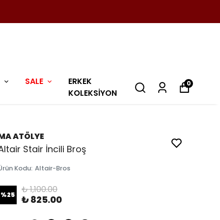
SALE
ERKEK
0
KOLEKSİYON
MA ATÖLYE
Altair Stair İncili Broş
Ürün Kodu
:
Altair-Bros
₺ 1,100.00
%
25
₺ 825.00