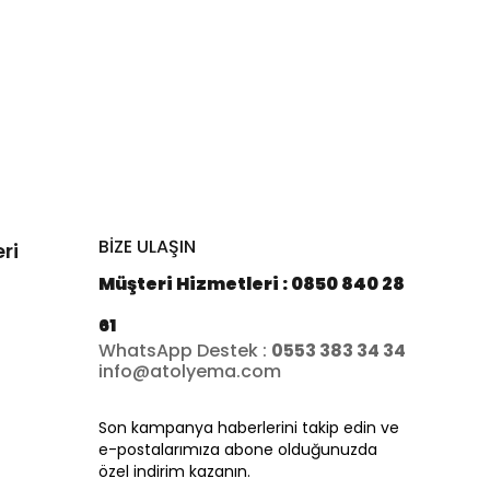
BİZE ULAŞIN
ri
Müşteri Hizmetleri : 0850 840 28
61
WhatsApp Destek :
0553 383 34 34
info@atolyema.com
Son kampanya haberlerini takip edin ve
e-postalarımıza abone olduğunuzda
özel indirim kazanın.