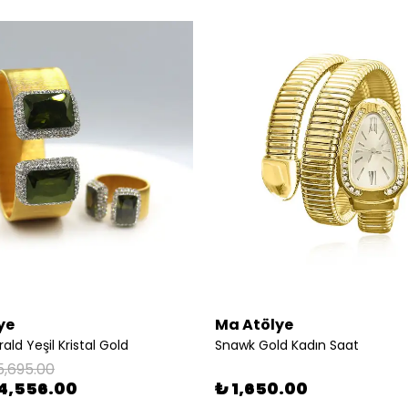
ye
Ma Atölye
ld Yeşil Kristal Gold
Snawk Gold Kadın Saat
5,695.00
4,556.00
₺ 1,650.00