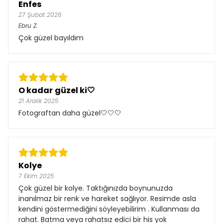
Enfes
27 Şubat 2026
Ebru
Z.
Çok güzel bayıldım
O kadar güzel ki🤍
21 Aralık 2025
Fotograftan daha güzel🤍🤍🤍
Kolye
7 Ekim 2025
Çok güzel bir kolye. Taktığınızda boynunuzda
inanılmaz bir renk ve hareket sağlıyor. Resimde asla
kendini göstermediğini söyleyebilirim . Kullanması da
rahat. Batma veya rahatsız edici bir his yok