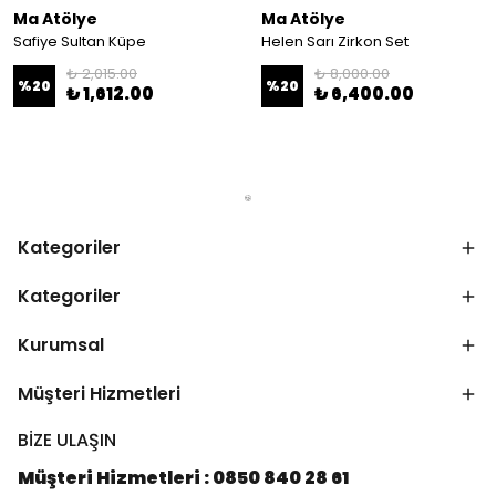
Ma Atölye
Ma Atölye
Safiye Sultan Küpe
Helen Sarı Zirkon Set
₺ 2,015.00
₺ 8,000.00
%
20
%
20
₺ 1,612.00
₺ 6,400.00
Kategoriler
Kategoriler
Kurumsal
Müşteri Hizmetleri
BİZE ULAŞIN
Müşteri Hizmetleri : 0850 840 28 61