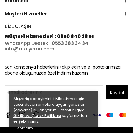
Kurumsal
Müşteri Hizmetleri
BİZE ULAŞIN
Müşteri Hizmetleri : 0850 840 28 61
WhatsApp Destek :
0553 383 34 34
info@atolyema.com
Son kampanya haberlerini takip edin ve e-postalarımıza
abone olduğunuzda özel indirim kazanın.
Kaydol
Alışveriş deneyiminizi iyileştirmek için
yasal düzenlemelere uygun çerezler
(cookies) kullanıyoruz. Detaylı bilgiye
Gizlilik ve Çerez Politikası
sayfamızdan
erişebilirsiniz.
Anladım