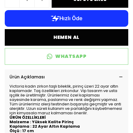
HEMEN AL
WHATSAPP
Ürün Açıklaması
Victoria kadın zirkon taşlı bileklik, pirinç üzeri 22 ayar altın
kaplamadır. Taş özellikleri zirkondur. Vip tasarım ve usta
işçilik ile üretilmiştir. Ürünlerimiz özel kaplaması
sayesinde karama, paslanma ve renk değişimi yapmaz.
Tüm ürünlerimiz alerji testinden başarıyla geçmiştir ve anti
alerjiktir. Uzun süreli kullanım ve parlaklığını kaybetmemesi
için kimyasala maruz kalmaması önerilir.
ÜRÜN ÖZELLİKLERİ
Malzeme : Yüksek Kalite Pirinç
Kaplama : 22 Ayar Altın Kaplama
Ölçü : 17 cm