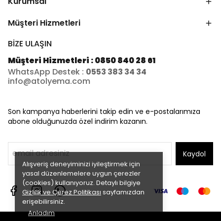
Kurumsal
Müşteri Hizmetleri
BİZE ULAŞIN
Müşteri Hizmetleri : 0850 840 28 61
WhatsApp Destek :
0553 383 34 34
info@atolyema.com
Son kampanya haberlerini takip edin ve e-postalarımıza
abone olduğunuzda özel indirim kazanın.
Kaydol
Alışveriş deneyiminizi iyileştirmek için
yasal düzenlemelere uygun çerezler
(cookies) kullanıyoruz. Detaylı bilgiye
Gizlilik ve Çerez Politikası
sayfamızdan
erişebilirsiniz.
Anladım