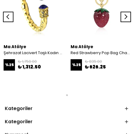
Ma Atölye
Ma Atölye
Şehrazat Lacivert Taşlı Kadın Bileklik
Red Strawberry Pop Bag Charm
₺ 1,750.00
₺ 835.00
%
25
%
25
₺ 1,312.50
₺ 626.25
Kategoriler
Kategoriler