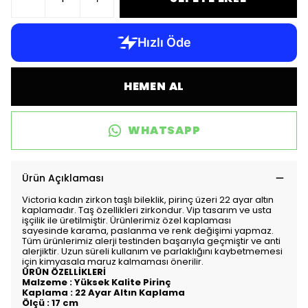
HEMEN AL
WHATSAPP
Ürün Açıklaması
Victoria kadın zirkon taşlı bileklik, pirinç üzeri 22 ayar altın
kaplamadır. Taş özellikleri zirkondur. Vip tasarım ve usta
işçilik ile üretilmiştir. Ürünlerimiz özel kaplaması
sayesinde karama, paslanma ve renk değişimi yapmaz.
Tüm ürünlerimiz alerji testinden başarıyla geçmiştir ve anti
alerjiktir. Uzun süreli kullanım ve parlaklığını kaybetmemesi
için kimyasala maruz kalmaması önerilir.
ÜRÜN ÖZELLİKLERİ
Malzeme : Yüksek Kalite Pirinç
Kaplama : 22 Ayar Altın Kaplama
Ölçü : 17 cm