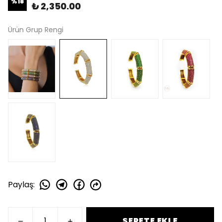
%
18
₺ 2,350.00
Ürün Grup Rengi
Paylaş
:
SEPETE EKLE