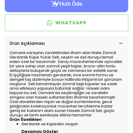
WHATSAPP
Ürün Açıklaması
Osmanlı sarayının zarafetinden ilham alan Naile Zümrüt
Gerdanlık Küpe Yüzük Seti, seçkin ve asil duruşu temsil
eden özel bir tasarımdır. Saray mücevherlerinde ayrıcalıklı
bir yere sahip olan zümrüt yeşili taşlar, bronz-altın tonlu
detaylarla buluşarak güçlü ve zamansız bir estetik sunar.
El işçiliğiyle hazırlanan gerdanlık, ince kıvrımlı formu ve
dengeli taş dizilimiyle boyun hattında ihtişamlı bir görünüm
oluşturur. Seti tamamlayan zümrüt taşlı küpeler ise sade
ama etkileyici yapısıyla bütünlük sağlar. Haseki adını
taşıyan bu set, Osmanlı’da seçilmişliğin ve zarafetin
simgesi olan haseki sultanlardan ilhamla tasarlanmıştır.
Özel davetlerden nişan ve düğün kombinlerine, gece
şıklığından koleksiyonluk mücevher tercihlerine kadar
geniş bir kullanım alanı sunan Haseki Zümrüt Set, güçlü
duruşu ve tarihi esintisiyle stilinizi tamamlar.
Ürün Özellikleri
Gerdanlık ve küpeden oluşan
Devamını Göster