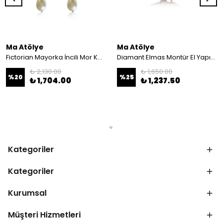
Ma Atölye
Ma Atölye
Fictorian Mayorka İncili Mor Küpe
Diamant Elmas Montür El Yapımı Salyangoz Broş
₺ 2,130.00
₺ 1,650.00
%
20
%
25
₺ 1,704.00
₺ 1,237.50
Kategoriler
Kategoriler
Kurumsal
Müşteri Hizmetleri