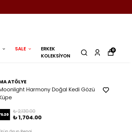
SALE
ERKEK
0
KOLEKSİYON
MA ATÖLYE
Moonlight Harmony Doğal Kedi Gözü
Küpe
₺ 2,130.00
%
20
₺ 1,704.00
Ürün Grup Rengi