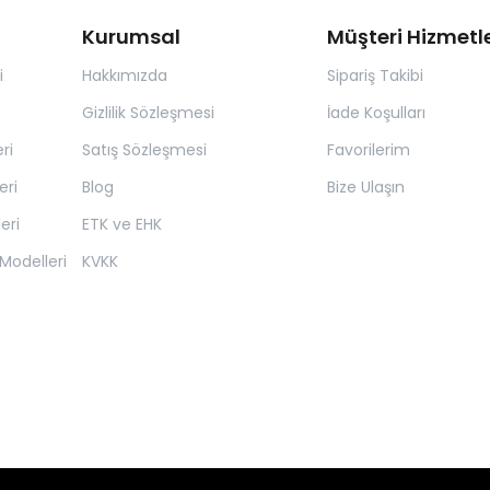
Kurumsal
Müşteri Hizmetle
i
Hakkımızda
Sipariş Takibi
Gizlilik Sözleşmesi
İade Koşulları
ri
Satış Sözleşmesi
Favorilerim
eri
Blog
Bize Ulaşın
eri
ETK ve EHK
Modelleri
KVKK