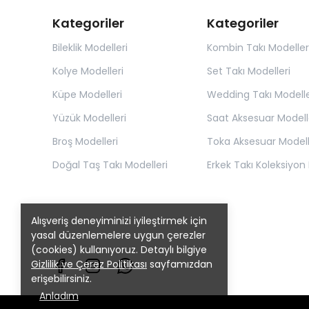
Kategoriler
Kategoriler
Bileklik Modelleri
Kombin Takı Modeller
Kolye Modelleri
Set Takı Modelleri
Küpe Modelleri
Wedding Takı Modelle
Yüzük Modelleri
Saat Aksesuar Modell
Broş Modelleri
Toka Aksesuar Modell
Doğal Taş Takı Modelleri
Erkek Takı Koleksiyon 
Alışveriş deneyiminizi iyileştirmek için
yasal düzenlemelere uygun çerezler
(cookies) kullanıyoruz. Detaylı bilgiye
Gizlilik ve Çerez Politikası
sayfamızdan
erişebilirsiniz.
Anladım