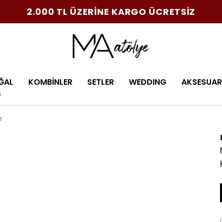
2.000 TL ÜZERİNE KARGO ÜCRETSİZ
ĞAL
KOMBİNLER
SETLER
WEDDING
AKSESUAR
Ş
e