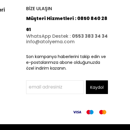
BİZE ULAŞIN
ri
Müşteri Hizmetleri : 0850 840 28
61
WhatsApp Destek :
0553 383 34 34
info@atolyema.com
Son kampanya haberlerini takip edin ve
e-postalarımıza abone olduğunuzda
özel indirim kazanın.
Kaydol