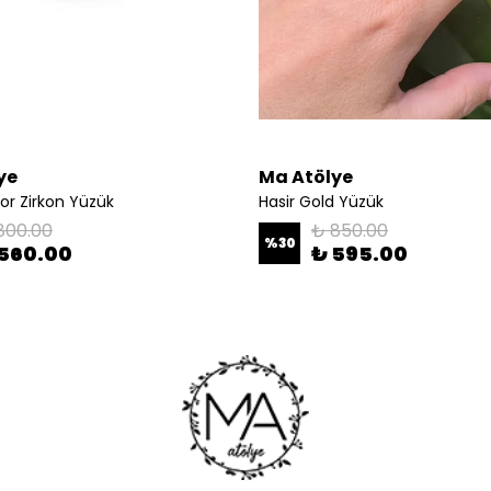
ye
Ma Atölye
or Zirkon Yüzük
Hasir Gold Yüzük
800.00
₺ 850.00
%
30
560.00
₺ 595.00