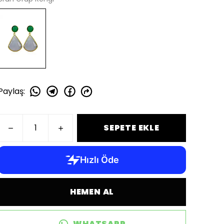
Paylaş
:
SEPETE EKLE
HEMEN AL
WHATSAPP