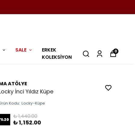
SALE
ERKEK
0
KOLEKSİYON
MA ATÖLYE
Locky İnci Yıldız Küpe
Ürün Kodu
:
Locky-Küpe
₺ 1,440.00
%
20
₺ 1,152.00