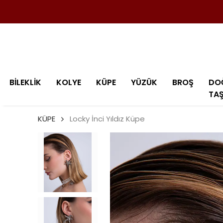
BİLEKLİK
KOLYE
KÜPE
YÜZÜK
BROŞ
DO
TA
KÜPE
Locky İnci Yıldız Küpe