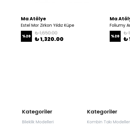
Ma Atölye
Ma Atöl
old Küpe
Estel Mor Zirkon Yıldız Küpe
Foliumy A
₺ 1,650.00
₺ 
%
20
%
20
₺ 1,320.00
₺ 
Kategoriler
Kategoriler
Bileklik Modelleri
Kombin Takı Modeller