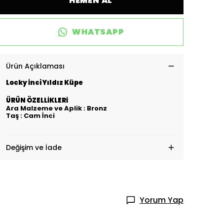
HEMEN AL
WHATSAPP
Ürün Açıklaması
Locky İnci Yıldız Küpe
ÜRÜN ÖZELLİKLERİ
Ara Malzeme ve Aplik : Bronz
Taş : Cam İnci
Değişim ve İade
Yorum Yap