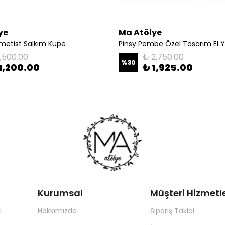
ye
Ma Atölye
metist Salkım Küpe
1,500.00
₺ 2,750.00
%
30
1,200.00
₺ 1,925.00
Kurumsal
Müşteri Hizmetle
i
Hakkımızda
Sipariş Takibi