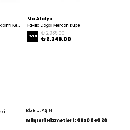
Ma Atölye
Ma At
Pinsy Pembe Özel Tasarım El Yapımı Kelepçe
Favilla Doğal Mercan Küpe
Leylife
₺ 2,935.00
%
20
%
20
₺ 2,348.00
BİZE ULAŞIN
ri
Müşteri Hizmetleri : 0850 840 28