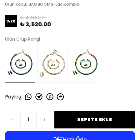
Ürün Kodu
:
BAMBOOMS-LaciKombin
₺ 4,400.00
%
20
₺ 3,520.00
Ürün Grup Rengi
Paylaş
:
SEPETE EKLE