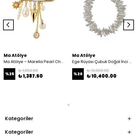
Ma Atölye
Ma Atölye
Ma Atölye – Marella Pearl Charm Broş
Ege Rüyası Çubuk Doğal İnci Özel Tasarım Kolye
₺ 1,850.00
₺ 13,000.00
%
25
%
20
₺ 1,387.50
₺ 10,400.00
Kategoriler
Kategoriler