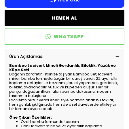
HEMEN AL
WHATSAPP
Ürün Açıklaması
Bamboo Lacivert Mineli Gerdanlık, Bileklik, Yüzük ve
Küpe Seti
Doğanın zarafetini stilinize taşıyan Bamboo Set, lacivert
mineli bambu formuyla özgün bir duruş sunar. 22 ayar altın
kaplama detaylar ile bezenmiş bu el yapımı set; gerdanlık,
bileklik, ayarlanabilir yüzük ve küpeden oluşur. Her bir
parça, doğadan ilham alan bambu dokusunu modern
tasarımla buluşturur.
Lacivertin huzur verici enerjisiyle harmanlanan bu takılar,
hem günlük şıklığınızda hem de özel davetlerde etkileyici
bir tamamlayıcı olacak.
Öne Çıkan Özellikler:
Özel bambu formunda tasarım
Canlı lacivert mine ve 22 ayar altın kaplama