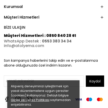
Kurumsal
Müşteri Hizmetleri
BİZE ULAŞIN
Müşteri Hizmetleri : 0850 840 28 61
WhatsApp Destek :
0553 383 34 34
info@atolyema.com
Son kampanya haberlerini takip edin ve e-postalarımıza
abone olduğunuzda özel indirim kazanın.
Kaydol
Alışveriş deneyiminizi iyileştirmek için
yasal düzenlemelere uygun çerezler
(cookies) kullanıyoruz. Detaylı bilgiye
Gizlilik ve Çerez Politikası
sayfamızdan
erişebilirsiniz.