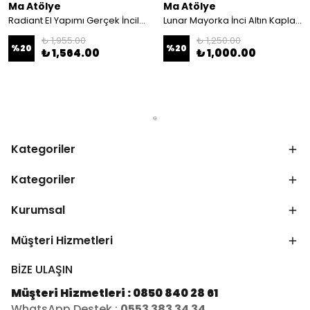
Ma Atölye
Ma Atölye
Radiant El Yapımı Gerçek İncili Küpe
Lunar Mayorka İnci Altın Kaplama Zirkon Küpe
₺ 1,955.00
₺ 1,250.00
%
20
%
20
₺ 1,564.00
₺ 1,000.00
Kategoriler
Kategoriler
Kurumsal
Müşteri Hizmetleri
BİZE ULAŞIN
Müşteri Hizmetleri : 0850 840 28 61
WhatsApp Destek :
0553 383 34 34