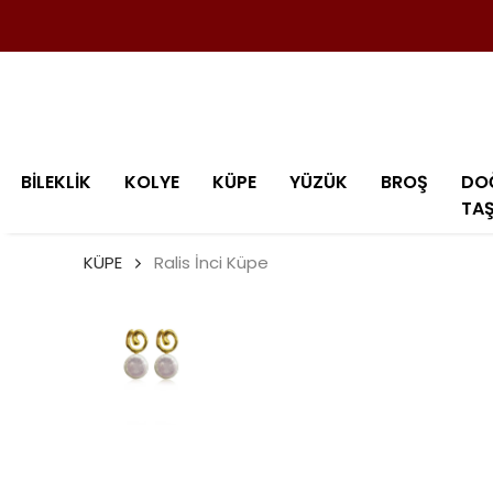
BİLEKLİK
KOLYE
KÜPE
YÜZÜK
BROŞ
DO
TA
KÜPE
Ralis İnci Küpe