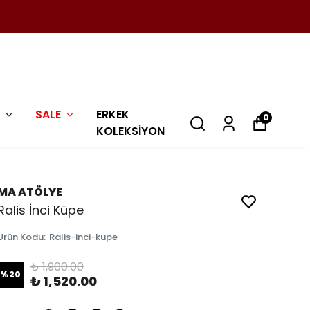
SALE
ERKEK
0
KOLEKSİYON
MA ATÖLYE
Ralis İnci Küpe
Ürün Kodu
:
Ralis-inci-kupe
₺ 1,900.00
%
20
₺ 1,520.00