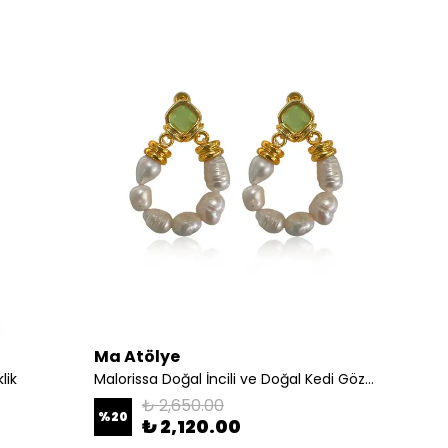
Ma Atölye
Ma At
lik
Malorissa Doğal İncili ve Doğal Kedi Gözü Küpe
₺ 2,650.00
%
20
%
20
₺ 2,120.00