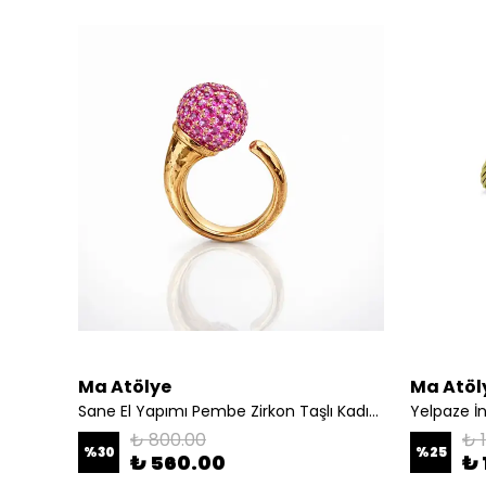
Ma Atölye
Ma Atöl
Sane El Yapımı Pembe Zirkon Taşlı Kadın Yüzük
Yelpaze İnc
₺ 800.00
₺ 
%
30
%
25
₺ 560.00
₺ 