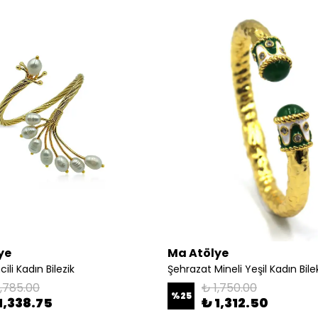
ye
Ma Atölye
ili Kadın Bilezik
Şehrazat Mineli Yeşil Kadın Bilek
1,785.00
₺ 1,750.00
%
25
1,338.75
₺ 1,312.50