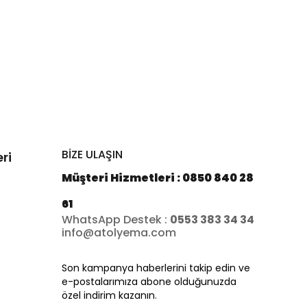
BİZE ULAŞIN
ri
Müşteri Hizmetleri : 0850 840 28
61
WhatsApp Destek :
0553 383 34 34
info@atolyema.com
Son kampanya haberlerini takip edin ve
e-postalarımıza abone olduğunuzda
özel indirim kazanın.