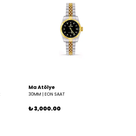
Ma Atölye
Ma At
k
30MM | EON SAAT
Victori
%
25
₺ 3,000.00