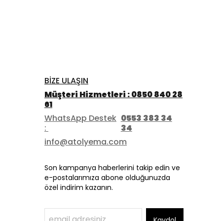
BİZE ULAŞIN
Müşteri Hizmetleri : 0850 840 28
61
WhatsApp Destek
0553 383 34
:
34
info@atolyema.com
Son kampanya haberlerini takip edin ve
e-postalarımıza abone olduğunuzda
özel indirim kazanın.
Kaydol