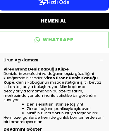
HEMEN AL
WHATSAPP
Ürün Açıklaması
Vireo Bronz Deniz Kabuğu Küpe
Denizlerin zarafetini ve doğanın eşsiz güzelliğini
kulağınızda hissedin!
Vireo Bronz Deniz Kabuğu
Küpe
, deniz kabuğunun mistik estetiğini ışıltılı beyaz
zirkon taşlarıyla buluşturuyor. Altın kaplama
detaylarıyla tamamlanan bu özel tasarım,
merkezinde yer alan inci ile sofistike bir görünüm
sunuyor.
Deniz esintisini stilinize taşıyın!
Zirkon taşların parıltısıyla ışıldayın!
Şıklığınızı inci dokunuşuyla taçlandırın!
Hem özel günlerde hem de günlük kombinlerde zarif
bir tamamlayıcı olan
Devamını Göster