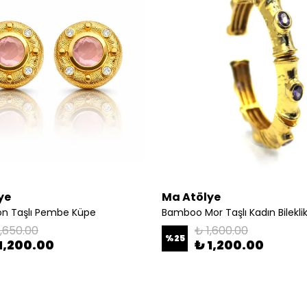
ye
Ma Atölye
kon Taşlı Pembe Küpe
Bamboo Mor Taşlı Kadın Bilekli
1,650.00
₺ 1,600.00
%
25
1,200.00
₺ 1,200.00