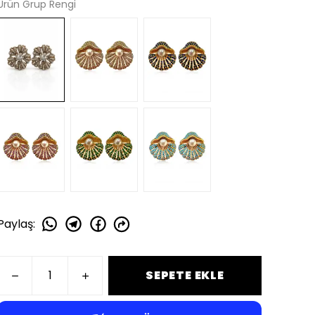
Ürün Grup Rengi
Paylaş
:
SEPETE EKLE