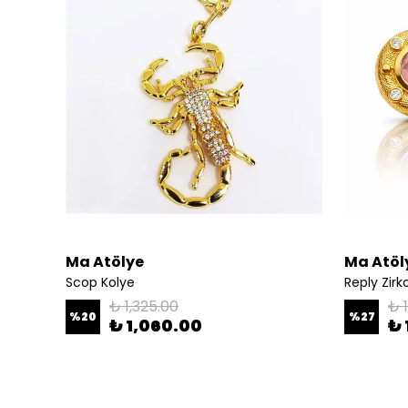
Ma Atölye
Ma Atöl
Pinsy Pembe Özel Tasarım El Yapımı Kelepçe
Scop Kolye
Reply Zir
₺ 1,325.00
₺ 
%
20
%
27
₺ 1,060.00
₺ 