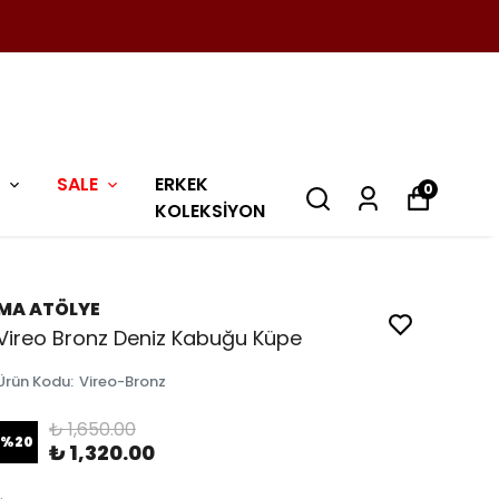
SALE
ERKEK
0
KOLEKSİYON
MA ATÖLYE
Vireo Bronz Deniz Kabuğu Küpe
Ürün Kodu
:
Vireo-Bronz
₺ 1,650.00
%
20
₺ 1,320.00