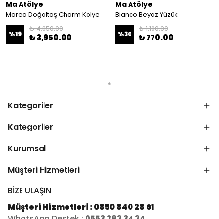
Ma Atölye
Ma Atölye
Marea Doğaltaş Charm Kolye
Bianco Beyaz Yüzük
₺ 4,850.00
₺ 1,100.00
%
19
%
30
₺ 3,950.00
₺ 770.00
Kategoriler
Kategoriler
Kurumsal
Müşteri Hizmetleri
BİZE ULAŞIN
Müşteri Hizmetleri : 0850 840 28 61
WhatsApp Destek :
0553 383 34 34