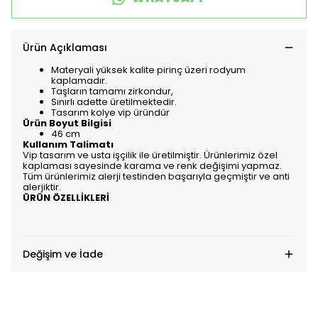
Ürün Açıklaması
Materyali yüksek kalite pirinç üzeri rodyum
kaplamadır.
Taşların tamamı zirkondur,
Sınırlı adette üretilmektedir.
Tasarım kolye vip üründür
Ürün Boyut Bilgisi
46 cm
Kullanım Talimatı
Vip tasarım ve usta işçilik ile üretilmiştir. Ürünlerimiz özel
kaplaması sayesinde karama ve renk değişimi yapmaz.
Tüm ürünlerimiz alerji testinden başarıyla geçmiştir ve anti
alerjiktir.
ÜRÜN ÖZELLİKLERİ
Değişim ve İade