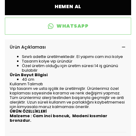
HEMEN AL
WHATSAPP
Ürün Açıklaması
Sınırlı adette üretilmektedir. El yapımı cam inci kolye
Tasarım kolye vip üründür
Özel üretim olduğu için üretim süresi 14 iş gününü
bulabilir
Ürün Boyut Bilgisi
40 cm
Kullanım Talimatı
Vip tasarım ve usta işçilik ile üretilmiştir. Ürünlerimiz özel
kaplaması sayesinde karama ve renk değişimi yapmaz.
Tüm ürünlerimiz alerji testinden başarıyla geçmiştir ve anti
alerjiktir. Uzun süreli kullanım ve parlaklığını kaybetmemesi
için kimyasala maruz kalmaması önerilir.
ÜRÜN ÖZELLİKLERİ
Malzeme : Cam inci boncuk, Madeni kısımlar
bronzdur.