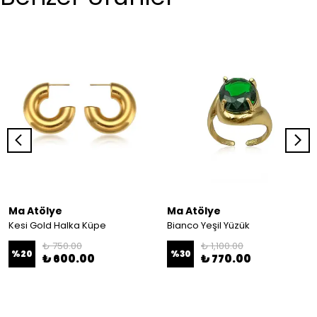
Ma Atölye
Ma Atölye
Kesi Gold Halka Küpe
Bianco Yeşil Yüzük
₺ 750.00
₺ 1,100.00
%
20
%
30
₺ 600.00
₺ 770.00