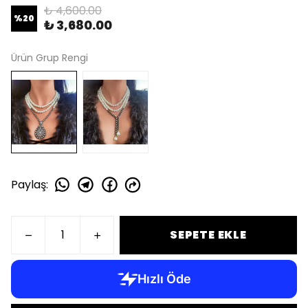
₺ 4,600.00
%
20
₺ 3,680.00
Ürün Grup Rengi
Paylaş
:
SEPETE EKLE