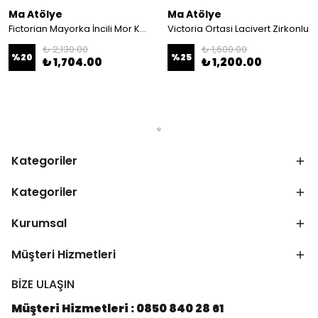
Ma Atölye
Ma Atölye
Fictorian Mayorka İncili Mor Küpe
Victoria Ortasi Lacivert Zirkonlu
₺ 2,130.00
₺ 1,600.00
%
20
%
25
₺ 1,704.00
₺ 1,200.00
Kategoriler
Kategoriler
Kurumsal
Müşteri Hizmetleri
BİZE ULAŞIN
Müşteri Hizmetleri : 0850 840 28 61