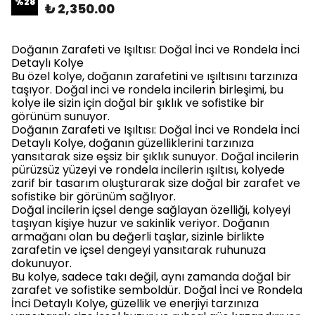
%
28
₺ 2,350.00
Doğanın Zarafeti ve Işıltısı: Doğal İnci ve Rondela İnci
Detaylı Kolye
Bu özel kolye, doğanın zarafetini ve ışıltısını tarzınıza
taşıyor. Doğal inci ve rondela incilerin birleşimi, bu
kolye ile sizin için doğal bir şıklık ve sofistike bir
görünüm sunuyor.
Doğanın Zarafeti ve Işıltısı: Doğal İnci ve Rondela İnci
Detaylı Kolye, doğanın güzelliklerini tarzınıza
yansıtarak size eşsiz bir şıklık sunuyor. Doğal incilerin
pürüzsüz yüzeyi ve rondela incilerin ışıltısı, kolyede
zarif bir tasarım oluşturarak size doğal bir zarafet ve
sofistike bir görünüm sağlıyor.
Doğal incilerin içsel denge sağlayan özelliği, kolyeyi
taşıyan kişiye huzur ve sakinlik veriyor. Doğanın
armağanı olan bu değerli taşlar, sizinle birlikte
zarafetin ve içsel dengeyi yansıtarak ruhunuza
dokunuyor.
Bu kolye, sadece takı değil, aynı zamanda doğal bir
zarafet ve sofistike semboldür. Doğal İnci ve Rondela
İnci Detaylı Kolye, güzellik ve enerjiyi tarzınıza