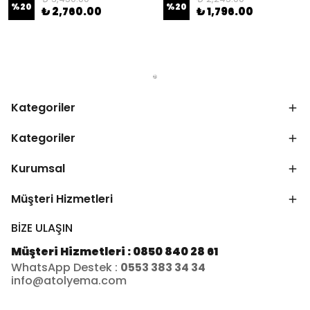
%
20
%
20
₺ 2,760.00
₺ 1,796.00
Kategoriler
Kategoriler
Kurumsal
Müşteri Hizmetleri
BİZE ULAŞIN
Müşteri Hizmetleri : 0850 840 28 61
WhatsApp Destek :
0553 383 34 34
info@atolyema.com