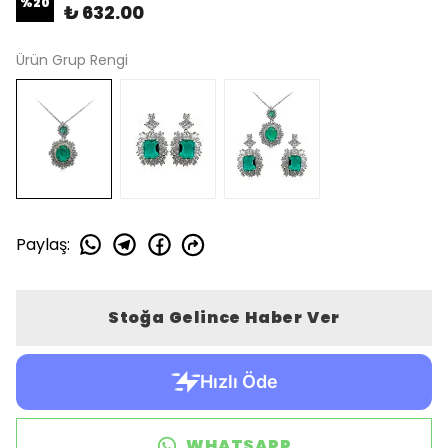
%
20
₺ 632.00
Ürün Grup Rengi
Paylaş
:
Stoğa Gelince Haber Ver
WHATSAPP