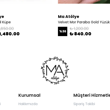
ye
Ma Atölye
il Küpe
Velvet Mor Paraiba Gold Yüzük
1,850.00
₺ 1,200.00
%
30
1,480.00
₺ 840.00
Kurumsal
Müşteri Hizmetle
i
Hakkımızda
Sipariş Takibi