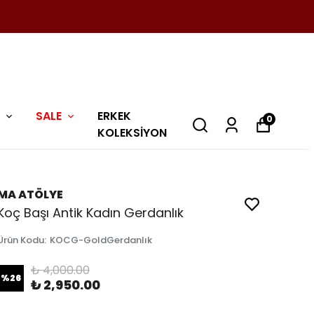
SALE
ERKEK
0
KOLEKSİYON
MA ATÖLYE
Koç Başı Antik Kadın Gerdanlık
Ürün Kodu
:
KOCG-GoldGerdanlık
₺ 4,000.00
%
26
₺ 2,950.00