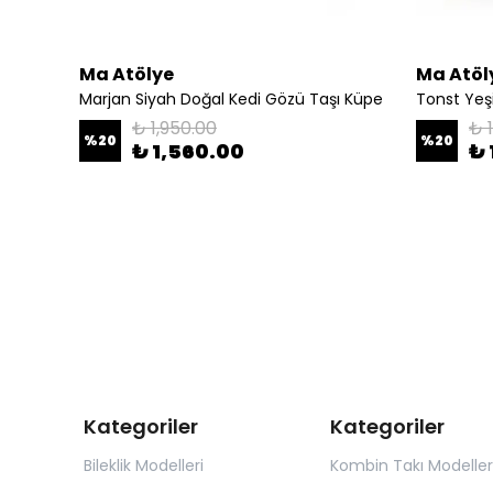
Ma Atölye
Ma Atöl
ş
Marjan Siyah Doğal Kedi Gözü Taşı Küpe
Tonst Yeş
₺ 1,950.00
₺ 
%
20
%
20
₺ 1,560.00
₺ 
Kategoriler
Kategoriler
Bileklik Modelleri
Kombin Takı Modeller