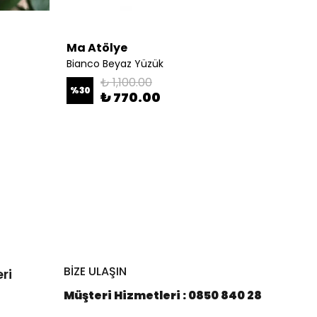
Ma Atölye
Ma At
Bianco Beyaz Yüzük
Kums H
₺ 1,100.00
%
30
%
10
₺ 770.00
BİZE ULAŞIN
ri
Müşteri Hizmetleri : 0850 840 28