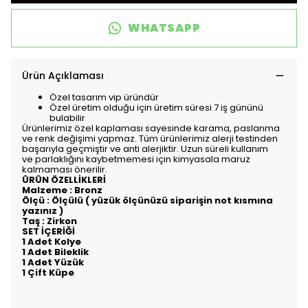
WHATSAPP
Ürün Açıklaması
Özel tasarım vip üründür
Özel üretim olduğu için üretim süresi 7 iş gününü
bulabilir
Ürünlerimiz özel kaplaması sayesinde karama, paslanma
ve renk değişimi yapmaz. Tüm ürünlerimiz alerji testinden
başarıyla geçmiştir ve anti alerjiktir. Uzun süreli kullanım
ve parlaklığını kaybetmemesi için kimyasala maruz
kalmaması önerilir.
ÜRÜN ÖZELLİKLERİ
Malzeme : Bronz
Ölçü : Ölçülü ( yüzük ölçünüzü siparişin not kısmına
yazınız )
Taş : Zirkon
SET İÇERİĞİ
1 Adet Kolye
1 Adet Bileklik
1 Adet Yüzük
1 Çift Küpe