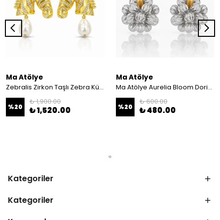
Ma Atölye
Ma Atölye
Zebralis Zirkon Taşlı Zebra Küpe
Ma Atölye Aurelia Bloom Dorika Mix Küpe
₺ 1,900.00
₺ 600.00
%
20
%
20
₺ 1,520.00
₺ 480.00
Kategoriler
Kategoriler