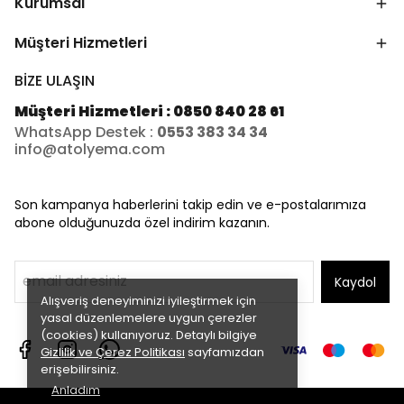
Kurumsal
Müşteri Hizmetleri
BİZE ULAŞIN
Müşteri Hizmetleri : 0850 840 28 61
WhatsApp Destek :
0553 383 34 34
info@atolyema.com
Son kampanya haberlerini takip edin ve e-postalarımıza
abone olduğunuzda özel indirim kazanın.
Kaydol
Alışveriş deneyiminizi iyileştirmek için
yasal düzenlemelere uygun çerezler
(cookies) kullanıyoruz. Detaylı bilgiye
Gizlilik ve Çerez Politikası
sayfamızdan
erişebilirsiniz.
Anladım