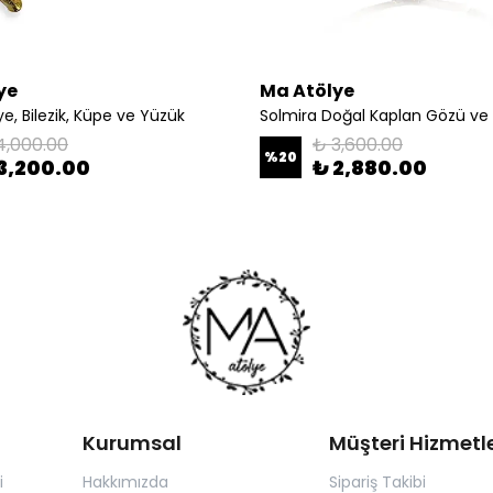
ye
Ma Atölye
e, Bilezik, Küpe ve Yüzük
4,000.00
₺ 3,600.00
%
20
3,200.00
₺ 2,880.00
Kurumsal
Müşteri Hizmetle
i
Hakkımızda
Sipariş Takibi