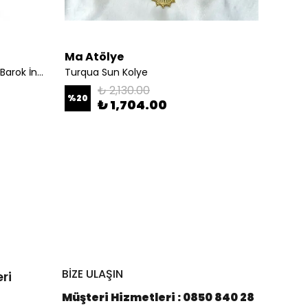
Ma Atölye
Ma At
Solmira Doğal Kaplan Gözü ve Barok İnci Kolye
Turqua Sun Kolye
Bamora 
₺ 2,130.00
%
20
%
25
₺ 1,704.00
BİZE ULAŞIN
ri
Müşteri Hizmetleri : 0850 840 28