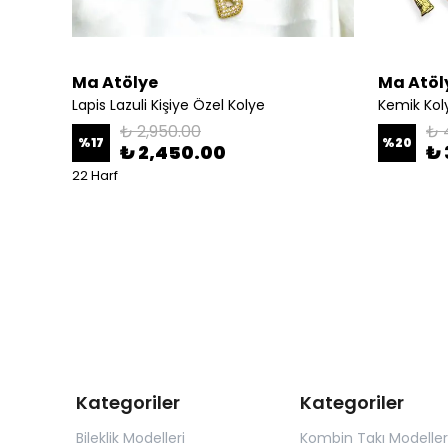
Ma Atölye
Ma Atöl
Lapis Lazuli Kişiye Özel Kolye
Kemik Koly
₺ 2,950.00
₺ 
%
17
%
20
₺ 2,450.00
₺ 
22 Harf
Kategoriler
Kategoriler
Bileklik Modelleri
Kombin Takı Modeller