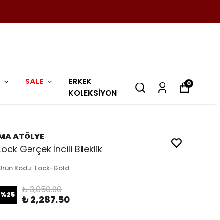
SALE
ERKEK
0
KOLEKSİYON
MA ATÖLYE
Lock Gerçek İncili Bileklik
Ürün Kodu
:
Lock-Gold
₺ 3,050.00
%
25
₺ 2,287.50