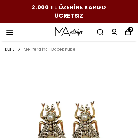
2.000 TL ÜZERİNE KARGO
ÜCRETSİZ
0
KÜPE
Mellifera İncili Böcek Küpe