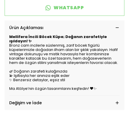
WHATSAPP
Ürün Açıklaması
Mellifera İncili Böcek Küpe; Doğanın zarafetiyle
ışıldayın! ✨
Bronz cam incilerle süslenmiş, zarif böcek figürlü
küpelerimizle doğadan ilham alan bir şıklık yakalayın. Hafif
vintage dokunuşu ve mistik havasıyla her kombininize
karakter katacak bu özel tasarım, hem doğaseverlerin
hem de özgün stilini yansıtmak isteyenlerin favorisi olacak.
🌿 Doğanın zarafeti kulağınızda
💫 Işıltısıyla her anınıza eşlik eder
✨ Benzersiz detaylar, eşsiz stil
Ma Atölye’nin özgün tasarımlarını keşfedin! 🖤✨
Değişim ve İade