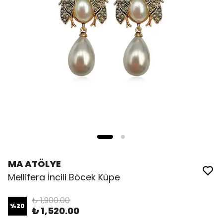
MA ATÖLYE
Mellifera İncili Böcek Küpe
₺ 1,900.00
%
20
₺ 1,520.00