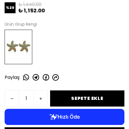
₺ 1,440.00
%
20
₺ 1,152.00
Ürün Grup Rengi
Paylaş
:
SEPETE EKLE