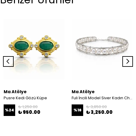
Ma Atölye
Ma Atölye
Pusre Kedi Gözü Küpe
Fuli İncili Model Siver Kadın Choker
₺ 1,250.00
₺ 3,850.00
%
24
%
16
₺ 950.00
₺ 3,250.00