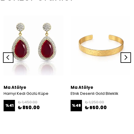
Ma Atölye
Ma Atölye
Hamyi Kedi Gözlü Küpe
Etnik Desenli Gold Bileklik
₺ 1,450.00
₺ 1,250.00
%
41
%
48
₺ 850.00
₺ 650.00