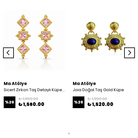
Ma Atölye
Ma Atölye
Sicert Zirkon Taş Detaylı Küpe Pembe
Joia Doğal Taş Gold Küpe
₺ 1,950.00
₺ 1,900.00
%
20
%
20
₺ 1,560.00
₺ 1,520.00