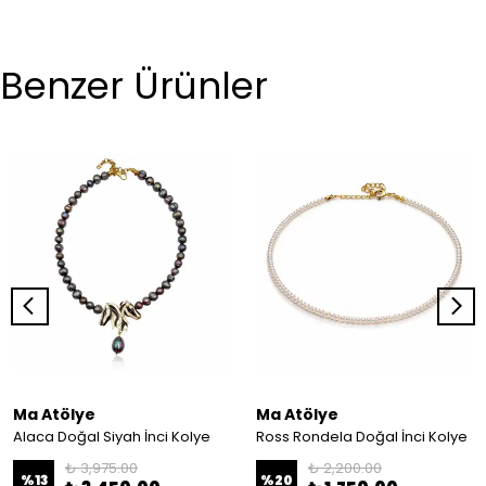
Benzer Ürünler
Ma Atölye
Ma Atölye
Alaca Doğal Siyah İnci Kolye
Ross Rondela Doğal İnci Kolye
₺ 3,975.00
₺ 2,200.00
%
13
%
20