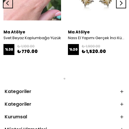
Ma Atölye
Ma Atölye
Svet Beyaz Kaplumbağa Yüzük
Nass El Yapımı Gerçek İnci Küpe
₺ 1,100.00
₺ 1,900.00
%
30
%
20
₺ 770.00
₺ 1,520.00
Kategoriler
Kategoriler
Kurumsal