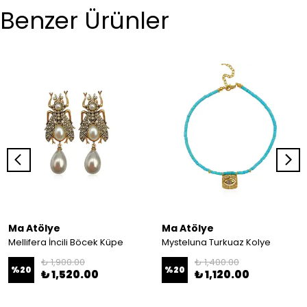
Benzer Ürünler
Ma Atölye
Ma Atölye
Mellifera İncili Böcek Küpe
Mysteluna Turkuaz Kolye
₺ 1,900.00
₺ 1,400.00
%
20
%
20
₺ 1,520.00
₺ 1,120.00