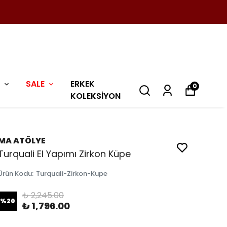
SALE
ERKEK
0
KOLEKSİYON
MA ATÖLYE
Turquali El Yapımı Zirkon Küpe
Ürün Kodu
:
Turquali-Zirkon-Kupe
₺ 2,245.00
%
20
₺ 1,796.00