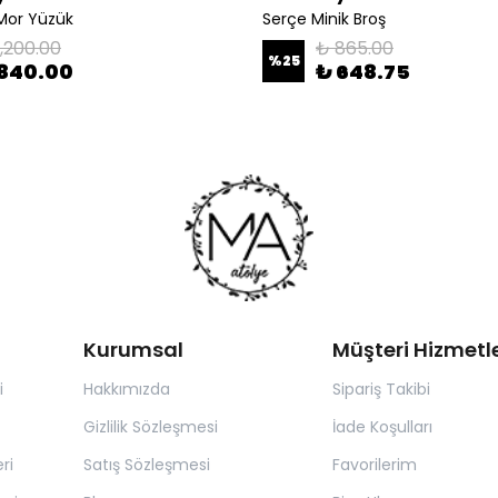
Mor Yüzük
Serçe Minik Broş
1,200.00
₺ 865.00
%
25
840.00
₺ 648.75
Kurumsal
Müşteri Hizmetle
i
Hakkımızda
Sipariş Takibi
Gizlilik Sözleşmesi
İade Koşulları
ri
Satış Sözleşmesi
Favorilerim