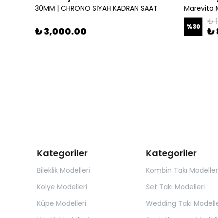
30MM | CHRONO SİYAH KADRAN SAAT
Marevita 
₺ 
%
30
₺ 3,000.00
₺ 
Kategoriler
Kategoriler
Bileklik Modelleri
Kombin Takı Modeller
Kolye Modelleri
Set Takı Modelleri
Küpe Modelleri
Wedding Takı Modelle