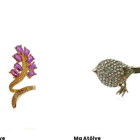
ye
Ma Atölye