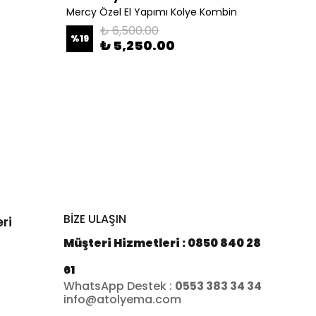
Mercy Özel El Yapımı Kolye Kombin
Hella 
₺ 6,500.00
%
19
%
20
₺ 5,250.00
BİZE ULAŞIN
ri
Müşteri Hizmetleri : 0850 840 28
61
WhatsApp Destek :
0553 383 34 34
info@atolyema.com