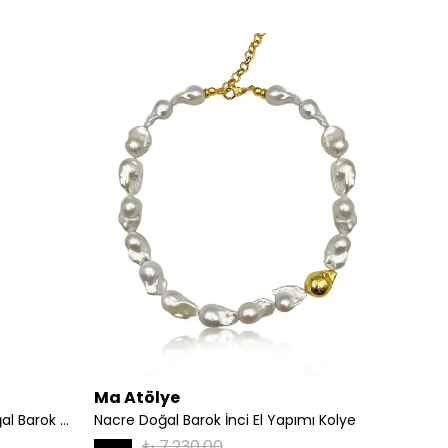
Ma Atölye
Ma At
Corlissa Sicilya Mercanı ve Doğal Barok İnci Detaylı Küpe
Nacre Doğal Barok İnci El Yapımı Kolye
Red St
₺ 7,230.00