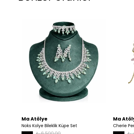
Ma Atölye
Ma Atöl
 Kolye
Noks Kolye Bileklik Küpe Set
Cherie P
₺ 6,500.00
₺ 