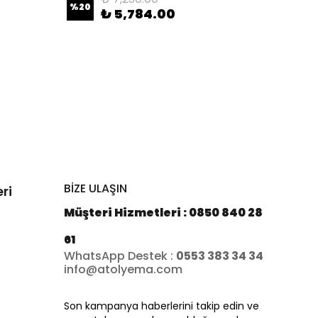
%
20
%
25
₺ 5,784.00
BİZE ULAŞIN
ri
Müşteri Hizmetleri : 0850 840 28
61
WhatsApp Destek :
0553 383 34 34
info@atolyema.com
Son kampanya haberlerini takip edin ve