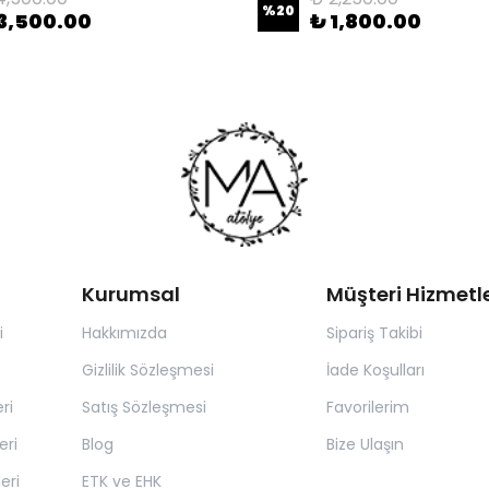
%
20
3,500.00
₺ 1,800.00
Kurumsal
Müşteri Hizmetle
i
Hakkımızda
Sipariş Takibi
Gizlilik Sözleşmesi
İade Koşulları
ri
Satış Sözleşmesi
Favorilerim
eri
Blog
Bize Ulaşın
eri
ETK ve EHK