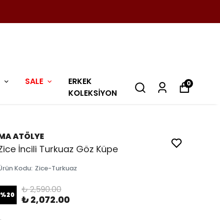
SALE
ERKEK
0
KOLEKSİYON
MA ATÖLYE
Zice İncili Turkuaz Göz Küpe
Ürün Kodu
:
Zice-Turkuaz
₺ 2,590.00
%
20
₺ 2,072.00