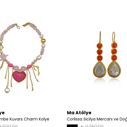
ye
Ma Atölye
embe Kuvars Charm Kolye
4,500.00
₺ 2,250.00