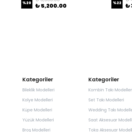
%
20
%
22
₺ 5,200.00
₺ 
Kategoriler
Kategoriler
Bileklik Modelleri
Kombin Takı Modeller
Kolye Modelleri
Set Takı Modelleri
Küpe Modelleri
Wedding Takı Modelle
Yüzük Modelleri
Saat Aksesuar Modell
Broş Modelleri
Toka Aksesuar Modell