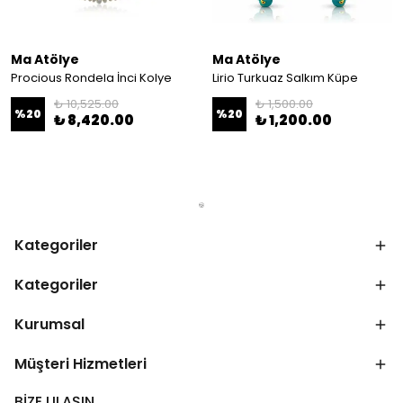
Ma Atölye
Ma Atölye
Procious Rondela İnci Kolye
Lirio Turkuaz Salkım Küpe
₺ 10,525.00
₺ 1,500.00
%
20
%
20
₺ 8,420.00
₺ 1,200.00
Kategoriler
Kategoriler
Kurumsal
Müşteri Hizmetleri
BİZE ULAŞIN