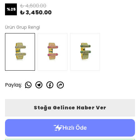
₺ 4,600.00
%
25
₺ 3,450.00
Ürün Grup Rengi
Paylaş
:
Stoğa Gelince Haber Ver