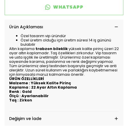
WHATSAPP
Ürün Açıklaması
Özel tasarım vip üründür
Özel üretim olduğu için üretim süresi 14 iş gününü
bulabilir
Altın kaplama
trabzon bileklik
yüksek kalite pirinç üzeri 22
ayar altın kaplamadır. Taş özellikleri zirkondur. Vip tasarım
ve usta işçilik ile üretilmiştir. Ürünlerimiz özel kaplaması
sayesinde karama, paslanma ve renk değişimi yapmaz.
Tüm ürünlerimiz alerji testinden başarıyla geçmiştir ve anti
alerjiktir. Uzun süreli kullanım ve parlaklığını kaybetmemesi
için kimyasala maruz kalmaması önerilir.
ÜRÜN ÖZELLİKLERİ
Malzeme : Yüksek Kalite Pirinç
Kaplama : 22 Ayar Altın Kaplama
Renk : Gold
Ölçü : Ayarlanabilir
Taş : Zirkon
Değişim ve İade