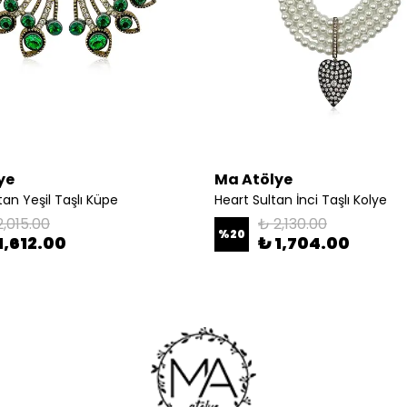
ye
Ma Atölye
tan Yeşil Taşlı Küpe
Heart Sultan İnci Taşlı Kolye
2,015.00
₺ 2,130.00
%
20
1,612.00
₺ 1,704.00