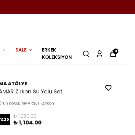
SALE
ERKEK
0
KOLEKSİYON
MA ATÖLYE
AMAR Zirkon Su Yolu Set
Ürün Kodu
:
AMARSET-Zirkon
₺ 1,380.00
%
20
₺ 1,104.00