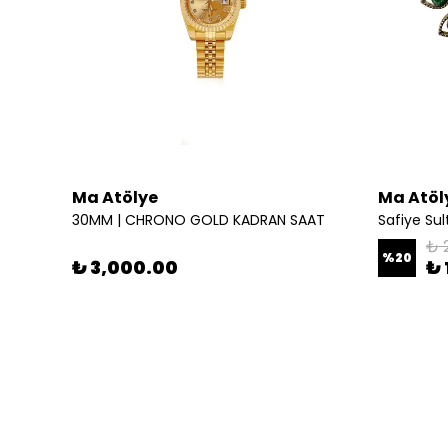
Ma Atölye
Ma Atöl
30MM | CHRONO GOLD KADRAN SAAT
Safiye Sul
₺ 
%
20
₺ 3,000.00
₺ 