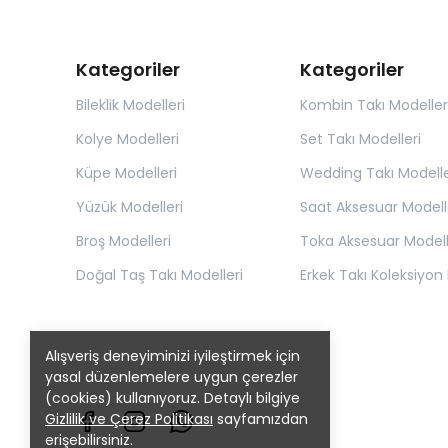
Kategoriler
Kategoriler
Bileklik Modelleri
Kombin Takı Modeller
Kolye Modelleri
Set Takı Modelleri
Küpe Modelleri
Wedding Takı Modelle
Yüzük Modelleri
Saat Aksesuar Modell
Broş Modelleri
Toka Aksesuar Modell
Doğal Taş Takı Modelleri
Erkek Takı Koleksiyon 
Alışveriş deneyiminizi iyileştirmek için
yasal düzenlemelere uygun çerezler
(cookies) kullanıyoruz. Detaylı bilgiye
Gizlilik ve Çerez Politikası
sayfamızdan
erişebilirsiniz.