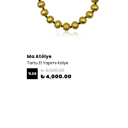
Ma Atölye
Ma At
Tartu El Yapımı Kolye
₺ 5,000.00
%
20
%
30
₺ 4,000.00
4 Yüzü