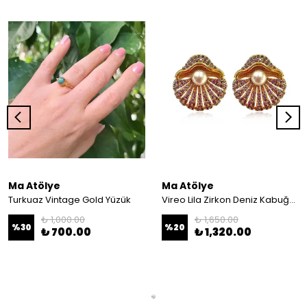
Ma Atölye
Ma Atölye
Turkuaz Vintage Gold Yüzük
Vireo Lila Zirkon Deniz Kabuğu Küpe
₺ 1,000.00
₺ 1,650.00
%
30
%
20
₺ 700.00
₺ 1,320.00