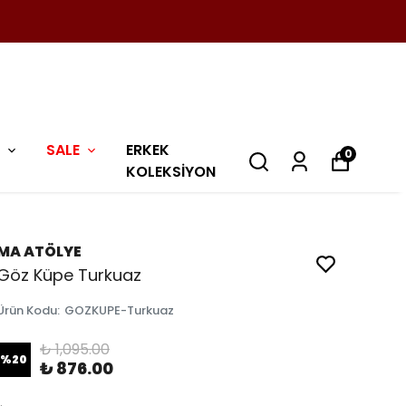
SALE
ERKEK
0
KOLEKSİYON
MA ATÖLYE
Göz Küpe Turkuaz
Ürün Kodu
:
GOZKUPE-Turkuaz
₺ 1,095.00
%
20
₺ 876.00