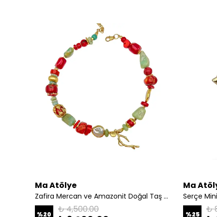
Ma Atölye
Ma Atöl
Zafira Mercan ve Amazonit Doğal Taş Tropic Kolye
Serçe Mini
₺ 4,500.00
₺ 
%
20
%
25