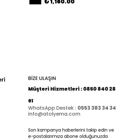
₺ 1,160.00
BİZE ULAŞIN
ri
Müşteri Hizmetleri : 0850 840 28
61
WhatsApp Destek :
0553 383 34 34
info@atolyema.com
Son kampanya haberlerini takip edin ve
e-postalarımıza abone olduğunuzda