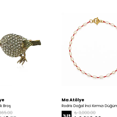
ye
Ma Atölye
k Broş
Rodris Doğal İnci Kırmızı Düğü
865.00
₺ 3,000.00
%
25