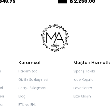
648.75
₺ 2,250.00
Kurumsal
Müşteri Hizmetle
i
Hakkımızda
Sipariş Takibi
Gizlilik Sözleşmesi
İade Koşulları
ri
Satış Sözleşmesi
Favorilerim
eri
Blog
Bize Ulaşın
eri
ETK ve EHK