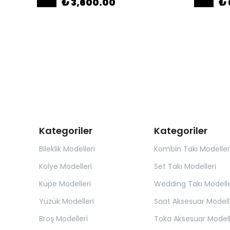
₺ 3,600.00
₺ 
Kategoriler
Kategoriler
Bileklik Modelleri
Kombin Takı Modeller
Kolye Modelleri
Set Takı Modelleri
Küpe Modelleri
Wedding Takı Modelle
Yüzük Modelleri
Saat Aksesuar Modell
Broş Modelleri
Toka Aksesuar Modell