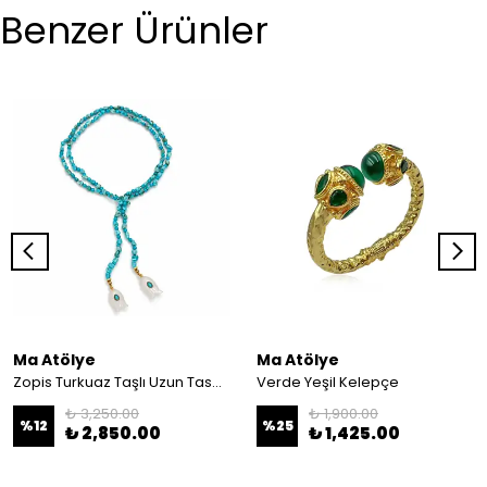
Benzer Ürünler
Ma Atölye
Ma Atölye
Zopis Turkuaz Taşlı Uzun Tasarım Kolye
Verde Yeşil Kelepçe
₺ 3,250.00
₺ 1,900.00
%
12
%
25
₺ 2,850.00
₺ 1,425.00